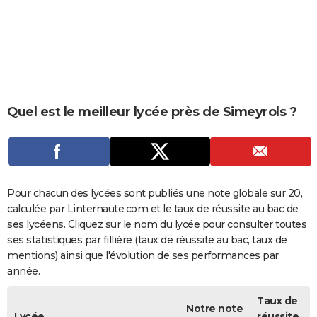
City break
Voyage de noces
Climat
Destinations
Voyage nature
Forum
+
PHOTO
GUIDES D'ACHAT
BONS PLANS
CARTE DE VOEUX
Quel est le meilleur lycée près de Simeyrols ?
Carte Bonne année
Carte Pâques
Carte de Noël
Carte Saint-Valentin
Carte d'anniversaire
DICTIONNAIRE
Biographies
Expressions
Dictionnaire
Citations
Proverbes
PROGRAMME TV
COPAINS D'AVANT
Pour chacun des lycées sont publiés une note globale sur 20,
calculée par Linternaute.com et le taux de réussite au bac de
Se connecter
Collèges
Universités
Service militaire
S'inscrire
Lycées
Primaires
Entreprises
Avis de recherche
AVIS DE DÉCÈS
ses lycéens. Cliquez sur le nom du lycée pour consulter toutes
ses statistiques par fillière (taux de réussite au bac, taux de
FORUM
mentions) ainsi que l'évolution de ses performances par
année.
Lifestyle
Sport
Television
Cinema
Bricolage
Culture
Auto
Voyage
Taux de
Notre note
Lycée
réussite