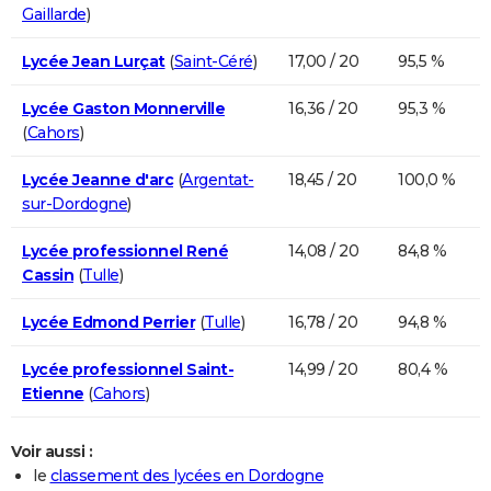
Gaillarde
)
Lycée Jean Lurçat
(
Saint-Céré
)
17,00 / 20
95,5 %
Lycée Gaston Monnerville
16,36 / 20
95,3 %
(
Cahors
)
Lycée Jeanne d'arc
(
Argentat-
18,45 / 20
100,0 %
sur-Dordogne
)
Lycée professionnel René
14,08 / 20
84,8 %
Cassin
(
Tulle
)
Lycée Edmond Perrier
(
Tulle
)
16,78 / 20
94,8 %
Lycée professionnel Saint-
14,99 / 20
80,4 %
Etienne
(
Cahors
)
Voir aussi :
le
classement des lycées en Dordogne