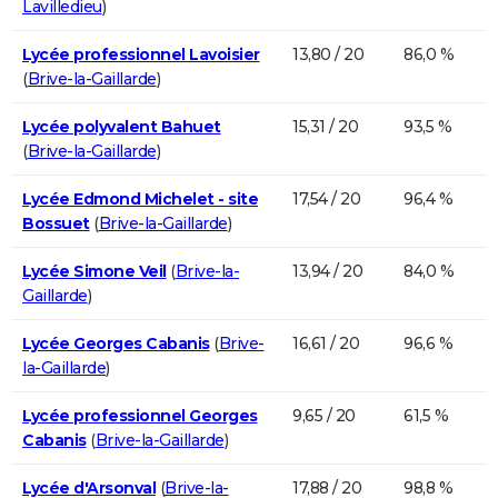
Lavilledieu
)
Lycée professionnel Lavoisier
13,80 / 20
86,0 %
(
Brive-la-Gaillarde
)
Lycée polyvalent Bahuet
15,31 / 20
93,5 %
(
Brive-la-Gaillarde
)
Lycée Edmond Michelet - site
17,54 / 20
96,4 %
Bossuet
(
Brive-la-Gaillarde
)
Lycée Simone Veil
(
Brive-la-
13,94 / 20
84,0 %
Gaillarde
)
Lycée Georges Cabanis
(
Brive-
16,61 / 20
96,6 %
la-Gaillarde
)
Lycée professionnel Georges
9,65 / 20
61,5 %
Cabanis
(
Brive-la-Gaillarde
)
Lycée d'Arsonval
(
Brive-la-
17,88 / 20
98,8 %