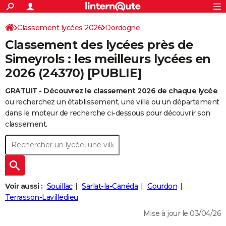
ACTUALITÉS
Connexion
S'inscrire
Classement lycées 2026
Dordogne
Rechercher
Société
Education
Villes
Politique
Faits Divers
Monde
+
SPORT
Classement des lycées près de
Football
Cyclisme
Forum
Coupe du monde 2026
Tennis
Rugby
CULTURE
Simeyrols : les meilleurs lycées en
2026 (24370) [PUBLIE]
TNT
Cinéma
Musique
Programme TV
Streaming
Sorties cinéma
+
FINANCE
GRATUIT - Découvrez le classement 2026 de chaque lycée
Impôts
Immobilier
Banque
Crédit
Retraite
Epargne
Risques naturels par ville
Assurance
AUTO
ou recherchez un établissement, une ville ou un département
Réserver un essai
Berlines
Forum auto
Essais
Citadines
SUV
+
dans le moteur de recherche ci-dessous pour découvrir son
HIGH-TECH
classement.
Meilleur smartphone
Ordinateurs
Guide high-tech
Mobiles
Internet
Jeux vidéo
+
BRICOLAGE
Aménagement intérieur
Cuisine
Jardinage
+
Forum
Extérieur
Salle de bains
Rangement
WEEK-END
Escapades
Expositions
Week-end nature
Guides de France
Patrimoine
Musées
+
LIFESTYLE
Voir aussi :
Souillac
Sarlat-la-Canéda
Gourdon
Bien-être
Mode
+
Art de vivre
Loisirs
Modes de vie
Terrasson-Lavilledieu
SANTE
Mise à jour le 03/04/26
Guide de la santé
Médicaments
+
Alimentation
Maladies
Sommeil
VOYAGE