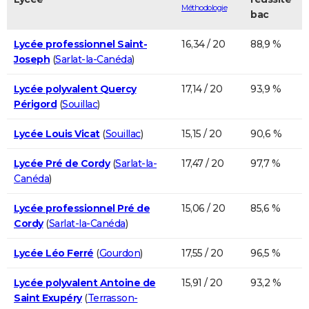
Méthodologie
bac
Lycée professionnel Saint-
16,34 / 20
88,9 %
Joseph
(
Sarlat-la-Canéda
)
Lycée polyvalent Quercy
17,14 / 20
93,9 %
Périgord
(
Souillac
)
Lycée Louis Vicat
(
Souillac
)
15,15 / 20
90,6 %
Lycée Pré de Cordy
(
Sarlat-la-
17,47 / 20
97,7 %
Canéda
)
Lycée professionnel Pré de
15,06 / 20
85,6 %
Cordy
(
Sarlat-la-Canéda
)
Lycée Léo Ferré
(
Gourdon
)
17,55 / 20
96,5 %
Lycée polyvalent Antoine de
15,91 / 20
93,2 %
Saint Exupéry
(
Terrasson-