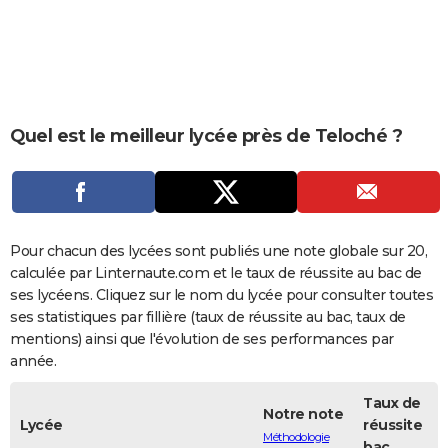
City break
Voyage de noces
Climat
Destinations
Voyage nature
Forum
+
PHOTO
GUIDES D'ACHAT
BONS PLANS
Quel est le meilleur lycée près de Teloché ?
CARTE DE VOEUX
Carte Bonne année
Carte Pâques
Carte de Noël
Carte Saint-Valentin
Carte d'anniversaire
DICTIONNAIRE
Biographies
Expressions
Dictionnaire
Citations
Proverbes
PROGRAMME TV
Pour chacun des lycées sont publiés une note globale sur 20,
COPAINS D'AVANT
calculée par Linternaute.com et le taux de réussite au bac de
ses lycéens. Cliquez sur le nom du lycée pour consulter toutes
Se connecter
Collèges
Universités
Service militaire
S'inscrire
Lycées
Primaires
Entreprises
Avis de recherche
AVIS DE DÉCÈS
ses statistiques par fillière (taux de réussite au bac, taux de
mentions) ainsi que l'évolution de ses performances par
FORUM
année.
Lifestyle
Sport
Television
Cinema
Bricolage
Culture
Auto
Voyage
Taux de
Notre note
Lycée
réussite
Méthodologie
bac