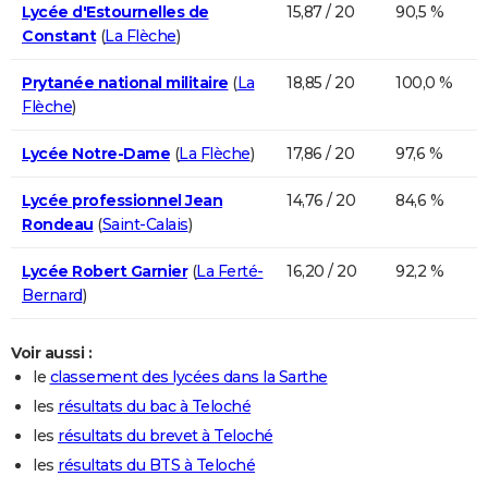
Lycée d'Estournelles de
15,87 / 20
90,5 %
Constant
(
La Flèche
)
Prytanée national militaire
(
La
18,85 / 20
100,0 %
Flèche
)
Lycée Notre-Dame
(
La Flèche
)
17,86 / 20
97,6 %
Lycée professionnel Jean
14,76 / 20
84,6 %
Rondeau
(
Saint-Calais
)
Lycée Robert Garnier
(
La Ferté-
16,20 / 20
92,2 %
Bernard
)
Voir aussi :
le
classement des lycées dans la Sarthe
les
résultats du bac à Teloché
les
résultats du brevet à Teloché
les
résultats du BTS à Teloché