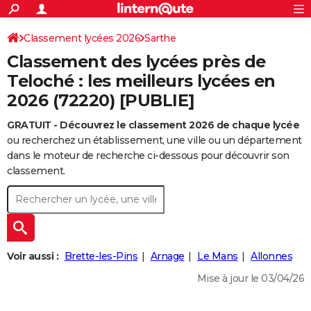
ACTUALITÉS
Connexion
S'inscrire
Classement lycées 2026
Sarthe
Rechercher
Société
Education
Villes
Politique
Faits Divers
Monde
+
SPORT
Classement des lycées près de
Football
Cyclisme
Forum
Coupe du monde 2026
Tennis
Rugby
CULTURE
Teloché : les meilleurs lycées en
2026 (72220) [PUBLIE]
TNT
Cinéma
Musique
Programme TV
Streaming
Sorties cinéma
+
FINANCE
GRATUIT - Découvrez le classement 2026 de chaque lycée
Impôts
Immobilier
Banque
Crédit
Retraite
Epargne
Risques naturels par ville
Assurance
AUTO
ou recherchez un établissement, une ville ou un département
Réserver un essai
Berlines
Forum auto
Essais
Citadines
SUV
+
dans le moteur de recherche ci-dessous pour découvrir son
HIGH-TECH
classement.
Meilleur smartphone
Ordinateurs
Guide high-tech
Mobiles
Internet
Jeux vidéo
+
BRICOLAGE
Aménagement intérieur
Cuisine
Jardinage
+
Forum
Extérieur
Salle de bains
Rangement
WEEK-END
Escapades
Expositions
Week-end nature
Guides de France
Patrimoine
Musées
+
LIFESTYLE
Voir aussi :
Brette-les-Pins
Arnage
Le Mans
Allonnes
Bien-être
Mode
+
Art de vivre
Loisirs
Modes de vie
SANTE
Mise à jour le 03/04/26
Guide de la santé
Médicaments
+
Alimentation
Maladies
Sommeil
VOYAGE