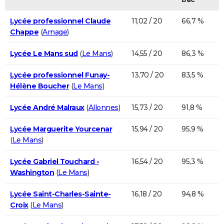
Lycée professionnel Claude
11,02 / 20
66,7 %
Chappe
(
Arnage
)
Lycée Le Mans sud
(
Le Mans
)
14,55 / 20
86,3 %
Lycée professionnel Funay-
13,70 / 20
83,5 %
Hélène Boucher
(
Le Mans
)
Lycée André Malraux
(
Allonnes
)
15,73 / 20
91,8 %
Lycée Marguerite Yourcenar
15,94 / 20
95,9 %
(
Le Mans
)
Lycée Gabriel Touchard -
16,54 / 20
95,3 %
Washington
(
Le Mans
)
Lycée Saint-Charles-Sainte-
16,18 / 20
94,8 %
Croix
(
Le Mans
)