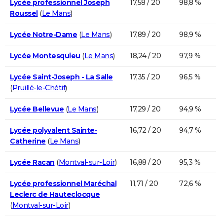
Lycée professionnel Joseph
17,58 / 20
98,8 %
Roussel
(
Le Mans
)
Lycée Notre-Dame
(
Le Mans
)
17,89 / 20
98,9 %
Lycée Montesquieu
(
Le Mans
)
18,24 / 20
97,9 %
Lycée Saint-Joseph - La Salle
17,35 / 20
96,5 %
(
Pruillé-le-Chétif
)
Lycée Bellevue
(
Le Mans
)
17,29 / 20
94,9 %
Lycée polyvalent Sainte-
16,72 / 20
94,7 %
Catherine
(
Le Mans
)
Lycée Racan
(
Montval-sur-Loir
)
16,88 / 20
95,3 %
Lycée professionnel Maréchal
11,71 / 20
72,6 %
Leclerc de Hauteclocque
(
Montval-sur-Loir
)