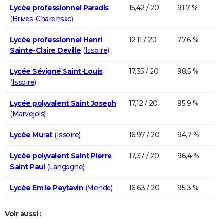
Lycée professionnel Paradis
15,42 / 20
91,7 %
(
Brives-Charensac
)
Lycée professionnel Henri
12,11 / 20
77,6 %
Sainte-Claire Deville
(
Issoire
)
Lycée Sévigné Saint-Louis
17,35 / 20
98,5 %
(
Issoire
)
Lycée polyvalent Saint Joseph
17,12 / 20
95,9 %
(
Marvejols
)
Lycée Murat
(
Issoire
)
16,97 / 20
94,7 %
Lycée polyvalent Saint Pierre
17,37 / 20
96,4 %
Saint Paul
(
Langogne
)
Lycée Emile Peytavin
(
Mende
)
16,63 / 20
95,3 %
Voir aussi :