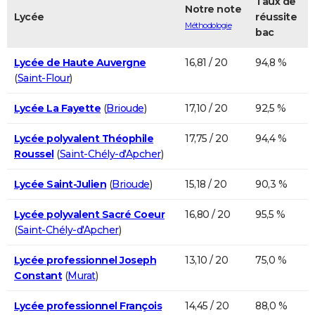
Taux de
Notre note
Lycée
réussite
Méthodologie
bac
Lycée de Haute Auvergne
16,81 / 20
94,8 %
(
Saint-Flour
)
Lycée La Fayette
(
Brioude
)
17,10 / 20
92,5 %
Lycée polyvalent Théophile
17,75 / 20
94,4 %
Roussel
(
Saint-Chély-d'Apcher
)
Lycée Saint-Julien
(
Brioude
)
15,18 / 20
90,3 %
Lycée polyvalent Sacré Coeur
16,80 / 20
95,5 %
(
Saint-Chély-d'Apcher
)
Lycée professionnel Joseph
13,10 / 20
75,0 %
Constant
(
Murat
)
Lycée professionnel François
14,45 / 20
88,0 %