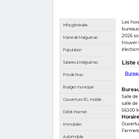
Les hora
Infos générales
bureaux
2026 so
Mairie de Malguénac
trouver 
électio
Population
Liste
Salaires à Malguénac
Bureau
Prix de l'eau
Budget municipal
Bureau
Salle de
Couverture 5G, mobile
salle de
56300 
Débit Internet
Horair
Ouvertur
Immobilier
Fermetu
Automobile