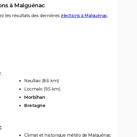
ions à Malguénac
z les résultats des dernières
élections à Malguénac
.
c
Neulliac
(8.6 km)
Locmalo
(9.5 km)
Morbihan
Bretagne
c
Climat et historique météo de Malguénac