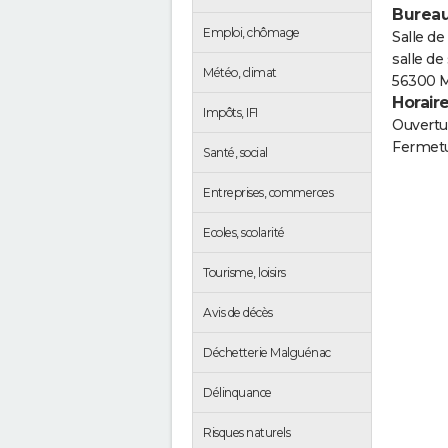
Bureau
Emploi, chômage
Salle de
salle de
Météo, climat
56300 
Horair
Impôts, IFI
Ouvertur
Fermetu
Santé, social
Entreprises, commerces
Ecoles, scolarité
Tourisme, loisirs
Avis de décès
Déchetterie Malguénac
Délinquance
Risques naturels