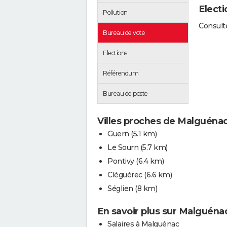
Elect
Pollution
Consulte
Bureau de vote
Elections
Référendum
Bureau de poste
Villes proches de Malguéna
Guern
(5.1 km)
Le Sourn
(5.7 km)
Pontivy
(6.4 km)
Cléguérec
(6.6 km)
Séglien
(8 km)
En savoir plus sur Malguéna
Salaires à Malguénac