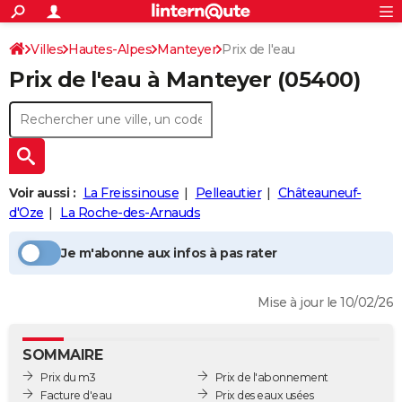
ACTUALITÉS
Connexion
S'inscrire
Villes
Hautes-Alpes
Manteyer
Prix de l'eau
Rechercher
Société
Education
Villes
Politique
Faits Divers
Monde
+
SPORT
Prix de l'eau à
Manteyer
(05400)
Football
Cyclisme
Forum
Coupe du monde 2026
Tennis
Rugby
CULTURE
TNT
Cinéma
Musique
Programme TV
Streaming
Sorties cinéma
+
FINANCE
Impôts
Immobilier
Banque
Crédit
Retraite
Epargne
Risques naturels par ville
Assurance
AUTO
Voir aussi :
La Freissinouse
Pelleautier
Châteauneuf-
Réserver un essai
Berlines
Forum auto
Essais
Citadines
SUV
+
HIGH-TECH
d'Oze
La Roche-des-Arnauds
Meilleur smartphone
Ordinateurs
Guide high-tech
Mobiles
Internet
Jeux vidéo
+
BRICOLAGE
Je m'abonne aux infos à pas rater
Aménagement intérieur
Cuisine
Jardinage
+
Forum
Extérieur
Salle de bains
Rangement
WEEK-END
Mise à jour le 10/02/26
Escapades
Expositions
Week-end nature
Guides de France
Patrimoine
Musées
+
LIFESTYLE
Bien-être
Mode
+
Art de vivre
Loisirs
Modes de vie
SANTE
SOMMAIRE
Prix du m3
Prix de l'abonnement
Guide de la santé
Médicaments
+
Alimentation
Maladies
Sommeil
VOYAGE
Facture d'eau
Prix des eaux usées