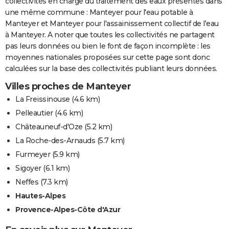
collectivités en charge du traitement des eaux présentes dans
une même commune : Manteyer pour l'eau potable à
Manteyer et Manteyer pour l'assainissement collectif de l'eau
à Manteyer. A noter que toutes les collectivités ne partagent
pas leurs données ou bien le font de façon incomplète : les
moyennes nationales proposées sur cette page sont donc
calculées sur la base des collectivités publiant leurs données.
Villes proches de Manteyer
La Freissinouse
(4.6 km)
Pelleautier
(4.6 km)
Châteauneuf-d'Oze
(5.2 km)
La Roche-des-Arnauds
(5.7 km)
Furmeyer
(5.9 km)
Sigoyer
(6.1 km)
Neffes
(7.3 km)
Hautes-Alpes
Provence-Alpes-Côte d'Azur