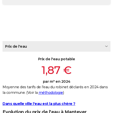
City break
Voyage de noces
Climat
Destinations
Voyage nature
Forum
+
PHOTO
GUIDES D'ACHAT
BONS PLANS
CARTE DE VOEUX
Carte Bonne année
Carte Pâques
Carte de Noël
Carte Saint-Valentin
Carte d'anniversaire
Prix de l'eau
DICTIONNAIRE
Biographies
Expressions
Dictionnaire
Citations
Proverbes
PROGRAMME TV
Prix de l'eau potable
1,87 €
COPAINS D'AVANT
Se connecter
Collèges
Universités
Service militaire
S'inscrire
Lycées
Primaires
Entreprises
Avis de recherche
AVIS DE DÉCÈS
par m³ en 2024
Moyenne des tarifs de l'eau du robinet déclarés en 2024 dans
FORUM
la commune. (Voir la
méthodologie
)
Lifestyle
Sport
Television
Cinema
Bricolage
Culture
Auto
Voyage
Dans quelle ville l'eau est la plus chère ?
Evolution du prix de l'eau à Manteyer