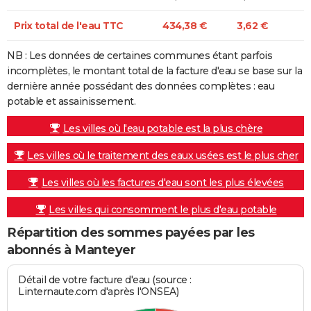
Prix total de l'eau TTC
434,38 €
3,62 €
NB : Les données de certaines communes étant parfois
incomplètes, le montant total de la facture d'eau se base sur la
dernière année possédant des données complètes : eau
potable et assainissement.
Les villes où l'eau potable est la plus chère
Les villes où le traitement des eaux usées est le plus cher
Les villes où les factures d'eau sont les plus élevées
Les villes qui consomment le plus d'eau potable
Répartition des sommes payées par les
abonnés à Manteyer
Détail de votre facture d'eau (source :
Linternaute.com d'après l'ONSEA)