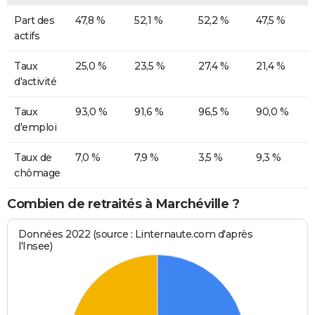
Part des
47,8 %
52,1 %
52,2 %
47,5 %
actifs
Taux
25,0 %
23,5 %
27,4 %
21,4 %
d'activité
Taux
93,0 %
91,6 %
96,5 %
90,0 %
d'emploi
Taux de
7,0 %
7,9 %
3,5 %
9,3 %
chômage
Combien de retraités à Marchéville ?
Données 2022 (source : Linternaute.com d'après
l'Insee)