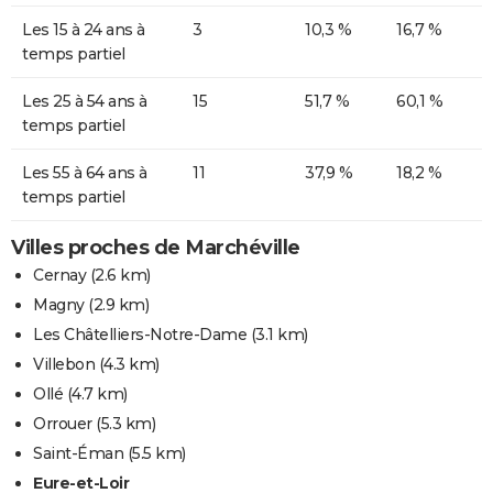
Les 15 à 24 ans à
3
10,3 %
16,7 %
temps partiel
Les 25 à 54 ans à
15
51,7 %
60,1 %
temps partiel
Les 55 à 64 ans à
11
37,9 %
18,2 %
temps partiel
Villes proches de Marchéville
Cernay
(2.6 km)
Magny
(2.9 km)
Les Châtelliers-Notre-Dame
(3.1 km)
Villebon
(4.3 km)
Ollé
(4.7 km)
Orrouer
(5.3 km)
Saint-Éman
(5.5 km)
Eure-et-Loir