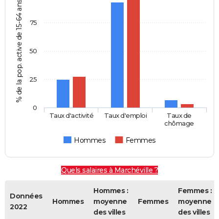
% de la pop. active de 15-64 ans
75
50
25
0
Taux d'activité
Taux d'emploi
Taux de
chômage
Hommes
Femmes
Quels salaires à Marchéville ?
Hommes :
Femmes :
Données
Hommes
moyenne
Femmes
moyenne
2022
des villes
des villes