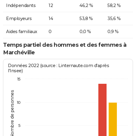
Indépendants
12
46,2 %
58,2 %
Employeurs
14
53,8 %
35,6 %
Aides familiaux
0
0,0 %
0,9 %
Temps partiel des hommes et des femmes à
Marchéville
Données 2022 (source : Linternaute.com d'après
l'Insee)
15
Nombre de personnes
10
5