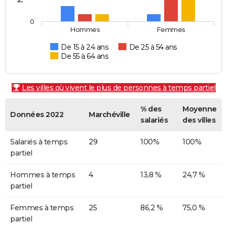
0
Hommes
Femmes
De 15 à 24 ans
De 25 à 54 ans
De 55 à 64 ans
Les villes où vivent le plus de personnes à temps partiel
% des
Moyenne
Données 2022
Marchéville
salariés
des villes
Salariés à temps
29
100%
100%
partiel
Hommes à temps
4
13,8 %
24,7 %
partiel
Femmes à temps
25
86,2 %
75,0 %
partiel