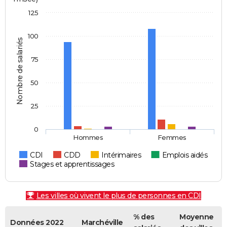
125
100
Nombre de salariés
75
50
25
0
Hommes
Femmes
CDI
CDD
Intérimaires
Emplois aidés
Stages et apprentissages
Les villes où vivent le plus de personnes en CDI
% des
Moyenne
Données 2022
Marchéville