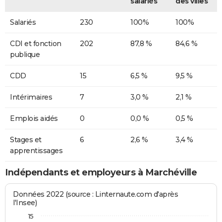
salariés
des villes
Salariés
230
100%
100%
CDI et fonction
202
87,8 %
84,6 %
publique
CDD
15
6,5 %
9,5 %
Intérimaires
7
3,0 %
2,1 %
Emplois aidés
0
0,0 %
0,5 %
Stages et
6
2,6 %
3,4 %
apprentissages
Indépendants et employeurs à Marchéville
Données 2022 (source : Linternaute.com d'après
l'Insee)
15