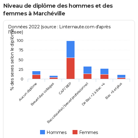
Niveau de diplôme des hommes et des
femmes à Marchéville
Données 2022 (source : Linternaute.com d'après
% des sexes selon le diplôme
l'Insee)
100
75
50
25
0
Aucun diplôme
Baccalauréat / brevet professionnel
CAP / BEP
Bac +5 et plus
Brevet des collèges
De Bac +2 à Bac +4
Hommes
Femmes