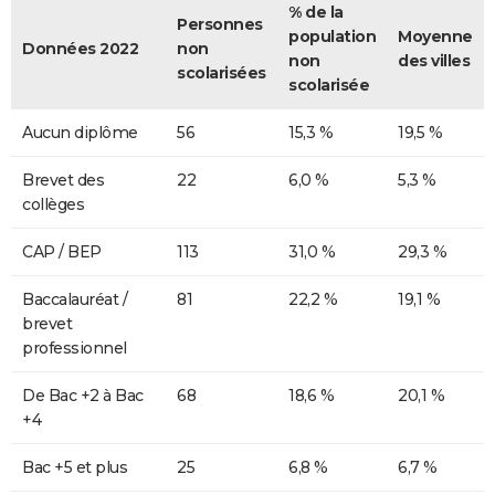
% de la
Personnes
population
Moyenne
Données 2022
non
non
des villes
scolarisées
scolarisée
Aucun diplôme
56
15,3 %
19,5 %
Brevet des
22
6,0 %
5,3 %
collèges
CAP / BEP
113
31,0 %
29,3 %
Baccalauréat /
81
22,2 %
19,1 %
brevet
professionnel
De Bac +2 à Bac
68
18,6 %
20,1 %
+4
Bac +5 et plus
25
6,8 %
6,7 %