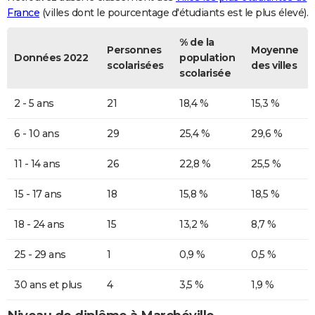
France
(villes dont le pourcentage d'étudiants est le plus élevé).
% de la
Personnes
Moyenne
Données 2022
population
scolarisées
des villes
scolarisée
2 - 5 ans
21
18,4 %
15,3 %
6 - 10 ans
29
25,4 %
29,6 %
11 - 14 ans
26
22,8 %
25,5 %
15 - 17 ans
18
15,8 %
18,5 %
18 - 24 ans
15
13,2 %
8,7 %
25 - 29 ans
1
0,9 %
0,5 %
30 ans et plus
4
3,5 %
1,9 %