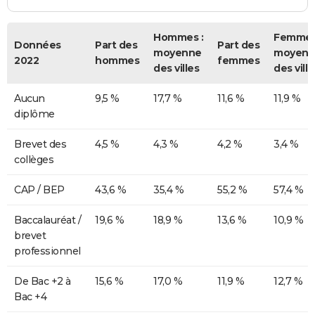
Hommes :
Femmes
Données
Part des
Part des
moyenne
moyenn
2022
hommes
femmes
des villes
des ville
Aucun
9,5 %
17,7 %
11,6 %
11,9 %
diplôme
Brevet des
4,5 %
4,3 %
4,2 %
3,4 %
collèges
CAP / BEP
43,6 %
35,4 %
55,2 %
57,4 %
Baccalauréat /
19,6 %
18,9 %
13,6 %
10,9 %
brevet
professionnel
De Bac +2 à
15,6 %
17,0 %
11,9 %
12,7 %
Bac +4