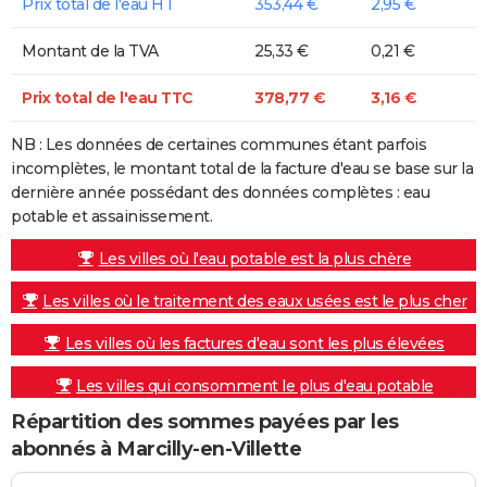
Prix total de l'eau HT
353,44 €
2,95 €
Montant de la TVA
25,33 €
0,21 €
Prix total de l'eau TTC
378,77 €
3,16 €
NB : Les données de certaines communes étant parfois
incomplètes, le montant total de la facture d'eau se base sur la
dernière année possédant des données complètes : eau
potable et assainissement.
Les villes où l'eau potable est la plus chère
Les villes où le traitement des eaux usées est le plus cher
Les villes où les factures d'eau sont les plus élevées
Les villes qui consomment le plus d'eau potable
Répartition des sommes payées par les
abonnés à Marcilly-en-Villette