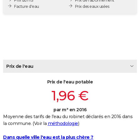
Prix du m3
Prix de l'abonnement
City break
Voyage de noces
Climat
Destinations
Voyage nature
Forum
+
Facture d'eau
Prix des eaux usées
PHOTO
GUIDES D'ACHAT
BONS PLANS
CARTE DE VOEUX
Carte Bonne année
Carte Pâques
Carte de Noël
Carte Saint-Valentin
Carte d'anniversaire
DICTIONNAIRE
Prix de l'eau
Biographies
Expressions
Dictionnaire
Citations
Proverbes
PROGRAMME TV
Prix de l'eau potable
COPAINS D'AVANT
1,96 €
Se connecter
Collèges
Universités
Service militaire
S'inscrire
Lycées
Primaires
Entreprises
Avis de recherche
AVIS DE DÉCÈS
FORUM
par m³ en 2016
Moyenne des tarifs de l'eau du robinet déclarés en 2016 dans
Lifestyle
Sport
Television
Cinema
Bricolage
Culture
Auto
Voyage
la commune. (Voir la
méthodologie
)
Dans quelle ville l'eau est la plus chère ?