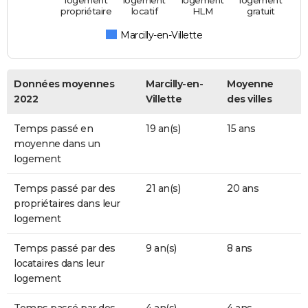
propriétaire
locatif
HLM
gratuit
Marcilly-en-Villette
Données moyennes
Marcilly-en-
Moyenne
2022
Villette
des villes
Temps passé en
19 an(s)
15 ans
moyenne dans un
logement
Temps passé par des
21 an(s)
20 ans
propriétaires dans leur
logement
Temps passé par des
9 an(s)
8 ans
locataires dans leur
logement
Temps passé par des
4 an(s)
4 ans