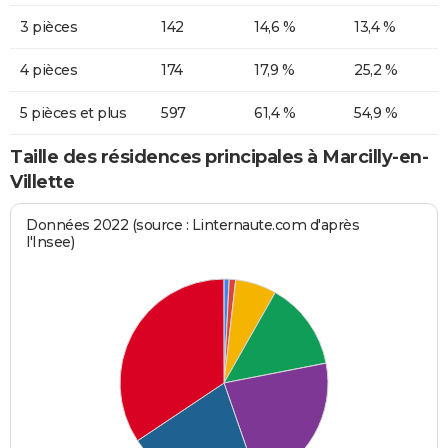
3 pièces
142
14,6 %
13,4 %
4 pièces
174
17,9 %
25,2 %
5 pièces et plus
597
61,4 %
54,9 %
Taille des résidences principales à Marcilly-en-
Villette
Données 2022 (source : Linternaute.com d'après
l'Insee)