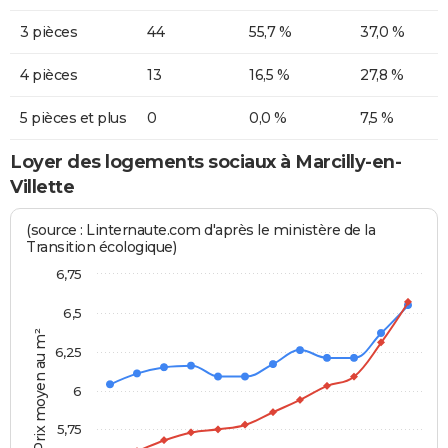
3 pièces
44
55,7 %
37,0 %
4 pièces
13
16,5 %
27,8 %
5 pièces et plus
0
0,0 %
7,5 %
Loyer des logements sociaux à Marcilly-en-
Villette
(source : Linternaute.com d'après le ministère de la
Transition écologique)
6,75
6,5
Prix moyen au m²
6,25
6
5,75