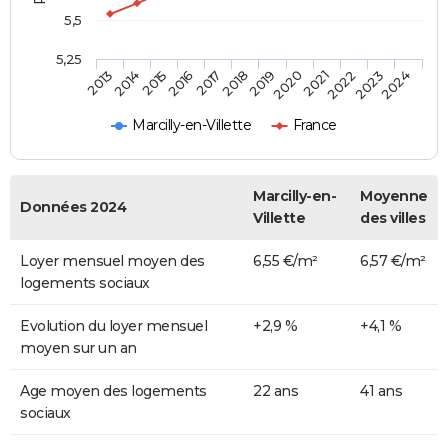
5,5
5,25
2014
2017
2020
2023
2015
2018
2021
2024
2013
2016
2019
2022
Marcilly-en-Villette
France
Marcilly-en-
Moyenne
Données 2024
Villette
des villes
Loyer mensuel moyen des
6,55 €/m²
6,57 €/m²
logements sociaux
Evolution du loyer mensuel
+2,9 %
+4,1 %
moyen sur un an
Age moyen des logements
22 ans
41 ans
sociaux