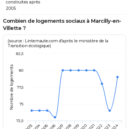
construites après
2005
Combien de logements sociaux à Marcilly-en-
Villette ?
(source : Linternaute.com d'après le ministère de la
Transition écologique)
82,5
Nombre de logements
80
77,5
75
72,5
2014
2017
2020
2023
2015
2018
2021
2024
2013
2016
2019
2022