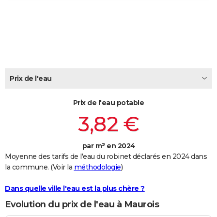
City break
Voyage de noces
Climat
Destinations
Voyage nature
Forum
+
PHOTO
GUIDES D'ACHAT
BONS PLANS
CARTE DE VOEUX
Prix de l'eau
Carte Bonne année
Carte Pâques
Carte de Noël
Carte Saint-Valentin
Carte d'anniversaire
DICTIONNAIRE
Prix de l'eau potable
Biographies
Expressions
Dictionnaire
Citations
Proverbes
PROGRAMME TV
3,82 €
COPAINS D'AVANT
par m³ en 2024
Se connecter
Collèges
Universités
Service militaire
S'inscrire
Lycées
Primaires
Entreprises
Avis de recherche
AVIS DE DÉCÈS
Moyenne des tarifs de l'eau du robinet déclarés en 2024 dans
la commune. (Voir la
méthodologie
)
FORUM
Lifestyle
Sport
Television
Cinema
Bricolage
Culture
Auto
Voyage
Dans quelle ville l'eau est la plus chère ?
Evolution du prix de l'eau à Maurois