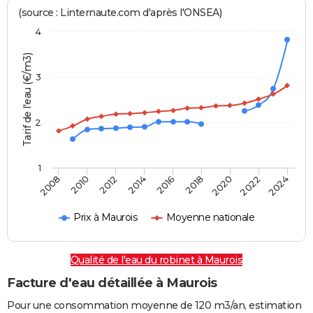
(source : Linternaute.com d'après l'ONSEA)
4
Tarif de l'eau (€/m3)
3
2
1
2024
2016
2008
2018
2010
2020
2012
2022
2014
Prix à Maurois
Moyenne nationale
Qualité de l'eau du robinet à Maurois
Facture d'eau détaillée à Maurois
Pour une consommation moyenne de 120 m3/an, estimation