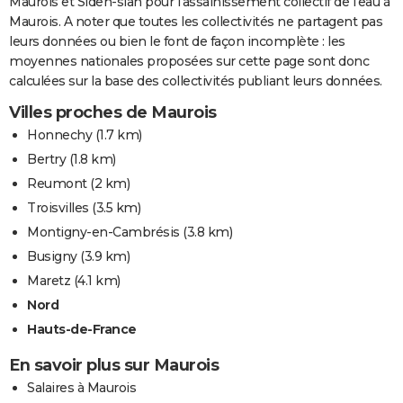
Maurois et Siden-sian pour l'assainissement collectif de l'eau à
Maurois. A noter que toutes les collectivités ne partagent pas
leurs données ou bien le font de façon incomplète : les
moyennes nationales proposées sur cette page sont donc
calculées sur la base des collectivités publiant leurs données.
Villes proches de Maurois
Honnechy
(1.7 km)
Bertry
(1.8 km)
Reumont
(2 km)
Troisvilles
(3.5 km)
Montigny-en-Cambrésis
(3.8 km)
Busigny
(3.9 km)
Maretz
(4.1 km)
Nord
Hauts-de-France
En savoir plus sur Maurois
Salaires à Maurois