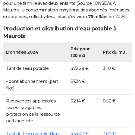
pour une famille avec deux enfants (Source : ONSEA). À
Maurois, la consommation moyenne des abonnés (ménages,
entreprises, collectivités...) était d'environ
75 m3/an
en 2024.
Production et distribution d'eau potable à
Maurois
Prix pour
Données 2024
Prix du m3
120 m3
Tarif de l'eau potable
372,29 €
3,10 €
- dont abonnement (part
57,34 €
fixe)
Redevances applicables
62,14 €
0,52 €
(voies navigables,
protection de la ressource,
pollution, etc.)
Tarif de l'eau potable Hors
434,43 €
3,62 €