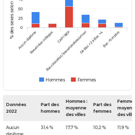
% des sexes selon le diplôme
50
25
0
Aucun diplôme
Baccalauréat / brevet professionnel
CAP / BEP
Bac +5 et plus
Brevet des collèges
De Bac +2 à Bac +4
Hommes
Femmes
Hommes :
Femmes
Données
Part des
Part des
moyenne
moyenn
2022
hommes
femmes
des villes
des ville
Aucun
31,4 %
17,7 %
10,2 %
11,9 %
diplôme