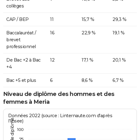
collèges
CAP / BEP
11
15,7 %
29,3 %
Baccalauréat /
16
22,9 %
19,1 %
brevet
professionnel
De Bac +2 à Bac
12
17,1 %
20,1 %
+4
Bac +5 et plus
6
8,6 %
6,7 %
Niveau de diplôme des hommes et des
femmes à Meria
Données 2022 (source : Linternaute.com d'après
l'Insee)
100
75