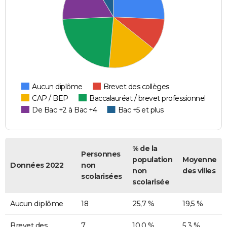
Aucun diplôme
Brevet des collèges
CAP / BEP
Baccalauréat / brevet professionnel
De Bac +2 à Bac +4
Bac +5 et plus
% de la
Personnes
population
Moyenne
Données 2022
non
non
des villes
scolarisées
scolarisée
Aucun diplôme
18
25,7 %
19,5 %
Brevet des
7
10,0 %
5,3 %