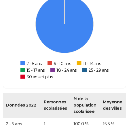
2 - 5 ans
6 - 10 ans
11 - 14 ans
15 - 17 ans
18 - 24 ans
25 - 29 ans
30 ans et plus
% de la
Personnes
Moyenne
Données 2022
population
scolarisées
des villes
scolarisée
2 - 5 ans
1
100,0 %
15,3 %