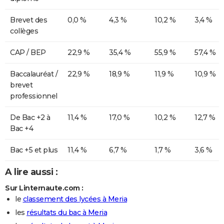
Brevet des
0,0 %
4,3 %
10,2 %
3,4 %
collèges
CAP / BEP
22,9 %
35,4 %
55,9 %
57,4 %
Baccalauréat /
22,9 %
18,9 %
11,9 %
10,9 %
brevet
professionnel
De Bac +2 à
11,4 %
17,0 %
10,2 %
12,7 %
Bac +4
Bac +5 et plus
11,4 %
6,7 %
1,7 %
3,6 %
A lire aussi :
Sur Linternaute.com :
le
classement des lycées à Meria
les
résultats du bac à Meria