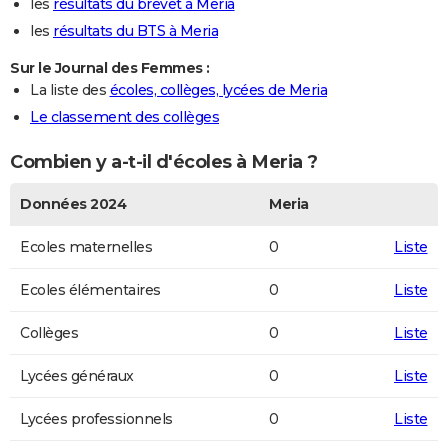
les
résultats du brevet à Meria
les
résultats du BTS à Meria
Sur le Journal des Femmes :
La liste des
écoles, collèges, lycées de Meria
Le classement des collèges
Combien y a-t-il d'écoles à Meria ?
Données 2024
Meria
Ecoles maternelles
0
Liste
Ecoles élémentaires
0
Liste
Collèges
0
Liste
Lycées généraux
0
Liste
Lycées professionnels
0
Liste