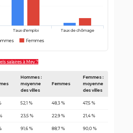
Taux d'emploi
Taux de chômage
ommes
Femmes
ls salaires à Mey ?
Hommes :
Femmes :
mes
moyenne
Femmes
moyenne
des villes
des villes
%
52,1 %
48,3 %
47,5 %
%
23,5 %
22,9 %
21,4 %
%
91,6 %
88,7 %
90,0 %