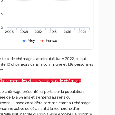
5
,5
0
2006
2009
2012
2015
2018
2021
Mey
France
le taux de chômage a atteint
6,8 %
en 2022, ce qui
nte 10 chômeurs dans la commune et 136 personnes
té.
Classement des villes avec le plus de chômage
de chômage présenté ici porte sur la population
gée de 15 à 64 ans et s'entend au sens du
ment. L'Insee considère comme étant au chômage,
rsonne active se déclarant à la recherche d'un
qu'elle soit inscrite ou non à Pôle emploi. Le nombre