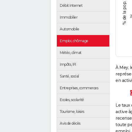
Débit Internet
2
Immobilier
Automobile
Emploi, chômage
Météo, climat
Impôts, IFI
À Mey, 
représe
Santé, social
en activi
Entreprises, commerces
Ecoles, scolarité
Le taux 
active â
Tourisme, loisirs
recense
Avis de décès
toute pe
emploi, 