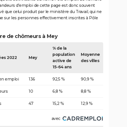
ndeurs d'emploi de cette page est donc souvent
vé que celui produit par le ministère du Travail, qui ne
e sur les personnes effectivement inscrites à Pôle
e de chômeurs à Mey
% de la
population
Moyenne
es 2022
Mey
active de
des villes
15-64 ans
 en emploi
136
92,5 %
90,9 %
urs
10
6,8 %
8,8 %
s
47
15,2 %
12,9 %
avec