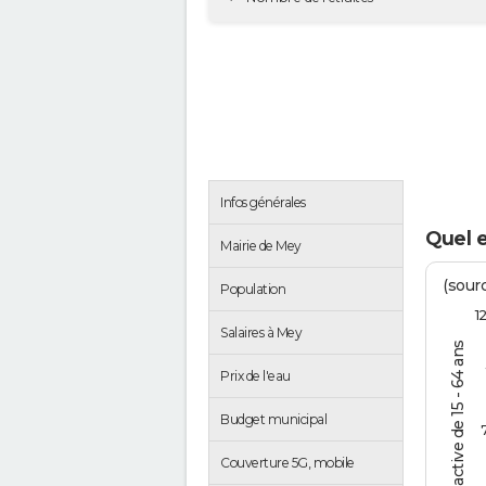
Infos générales
Quel 
Mairie de Mey
(sourc
Population
1
Salaires à Mey
% de la pop. active de 15 - 64 ans
Prix de l'eau
Budget municipal
Couverture 5G, mobile