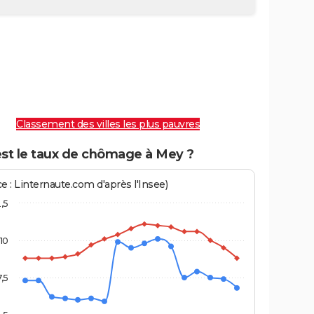
Classement des villes les plus pauvres
est le taux de chômage à Mey ?
e : Linternaute.com d'après l'Insee)
2,5
10
7,5