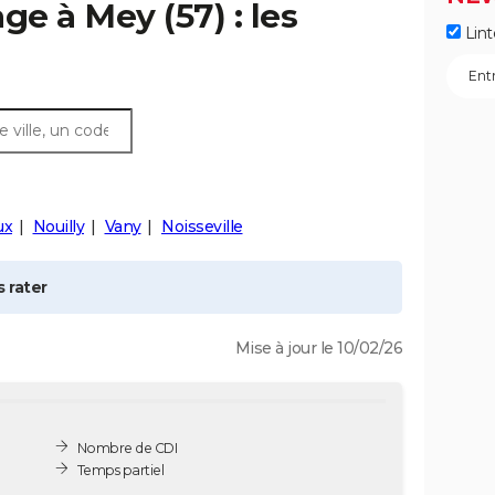
age à
Mey
(57) : les
Lint
ux
Nouilly
Vany
Noisseville
 rater
Mise à jour le 10/02/26
Nombre de CDI
Temps partiel