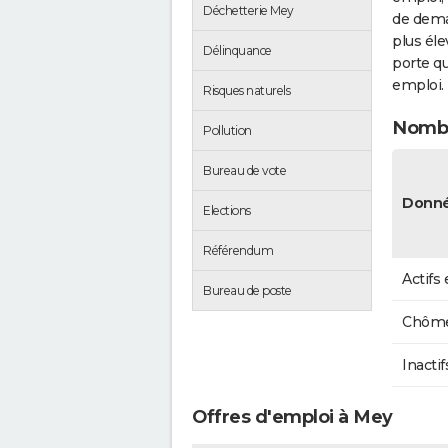
Déchetterie Mey
de dema
plus éle
Délinquance
porte qu
emploi.
Risques naturels
Nombr
Pollution
Bureau de vote
Donné
Elections
Référendum
Actifs
Bureau de poste
Chôme
Inactif
Offres d'emploi à Mey