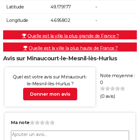
Latitude
49.179177
-
Longitude
4.695802
-
Quelle est la ville la plus grande de France ?
Quelle est la ville la plus haute de France ?
Avis sur Minaucourt-le-Mesnil-lès-Hurlus
Note moyenne :
Quel est votre avis sur Minaucourt-
0
le-Mesnil-lès-Hurlus ?
Donner mon avis
(
0
avis)
Ma note