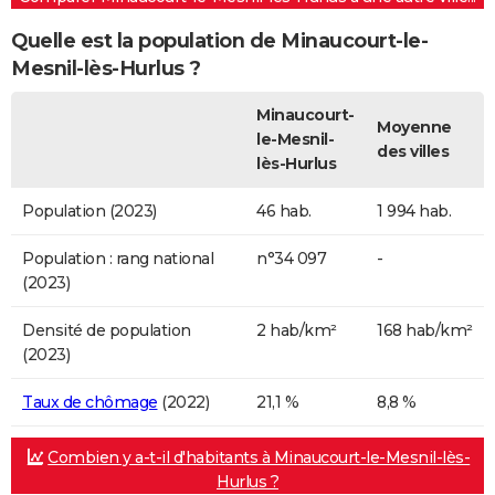
Quelle est la population de Minaucourt-le-
Mesnil-lès-Hurlus ?
Minaucourt-
Moyenne
le-Mesnil-
des villes
lès-Hurlus
Population (2023)
46 hab.
1 994 hab.
Population : rang national
n°34 097
-
(2023)
Densité de population
2 hab/km²
168 hab/km²
(2023)
Taux de chômage
(2022)
21,1 %
8,8 %
Combien y a-t-il d'habitants à Minaucourt-le-Mesnil-lès-
Hurlus ?