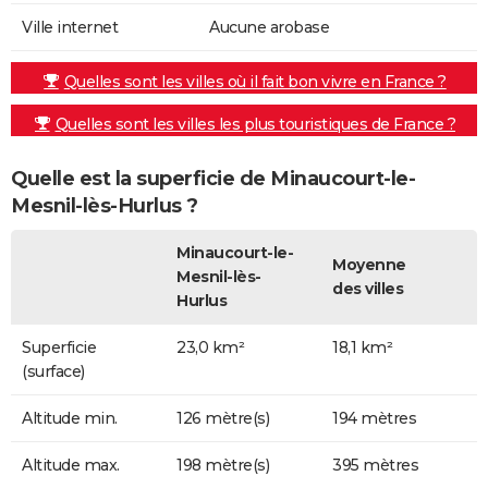
Ville internet
Aucune arobase
Quelles sont les villes où il fait bon vivre en France ?
Quelles sont les villes les plus touristiques de France ?
Quelle est la superficie de Minaucourt-le-
Mesnil-lès-Hurlus ?
Minaucourt-le-
Moyenne
Mesnil-lès-
des villes
Hurlus
Superficie
23,0 km²
18,1 km²
(surface)
Altitude min.
126 mètre(s)
194 mètres
Altitude max.
198 mètre(s)
395 mètres