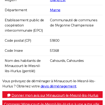
Région
Grand Est
Département
Marne
Etablissement public de
Communauté de communes
coopération
de l'Argonne Champenoise
intercommunale (EPCI)
Code postal (CP)
51800
Code Insee
51368
Nom des habitants de
Cahourds, Cahourdes
Minaucourt-le-Mesnil-
lès-Hurlus (gentilé)
Vous prévoyez de déménager à Minaucourt-le-Mesnil-lès-
Hurlus ? Obtenez votre
devis déménagement
.
Donner mon avis sur Minaucourt-le-Mesnil-lès-Hurlus
Comparer Minaucourt-le-Mesnil-lès-Hurlus à une autre ville...