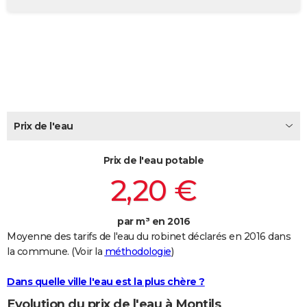
City break
Voyage de noces
Climat
Destinations
Voyage nature
Forum
+
PHOTO
GUIDES D'ACHAT
BONS PLANS
CARTE DE VOEUX
Carte Bonne année
Carte Pâques
Carte de Noël
Carte Saint-Valentin
Carte d'anniversaire
Prix de l'eau
DICTIONNAIRE
Biographies
Expressions
Dictionnaire
Citations
Proverbes
PROGRAMME TV
Prix de l'eau potable
2,20 €
COPAINS D'AVANT
Se connecter
Collèges
Universités
Service militaire
S'inscrire
Lycées
Primaires
Entreprises
Avis de recherche
AVIS DE DÉCÈS
par m³ en 2016
Moyenne des tarifs de l'eau du robinet déclarés en 2016 dans
FORUM
la commune. (Voir la
méthodologie
)
Lifestyle
Sport
Television
Cinema
Bricolage
Culture
Auto
Voyage
Dans quelle ville l'eau est la plus chère ?
Evolution du prix de l'eau à Montils