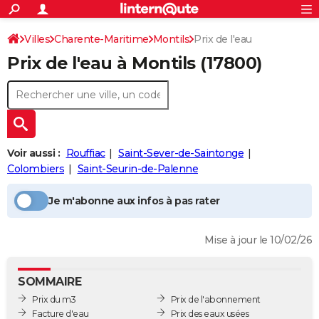
ACTUALITÉS
Connexion
S'inscrire
Villes
Charente-Maritime
Montils
Prix de l'eau
Rechercher
Société
Education
Villes
Politique
Faits Divers
Monde
+
SPORT
Prix de l'eau à
Montils
(17800)
Football
Cyclisme
Forum
Coupe du monde 2026
Tennis
Rugby
CULTURE
TNT
Cinéma
Musique
Programme TV
Streaming
Sorties cinéma
+
FINANCE
Impôts
Immobilier
Banque
Crédit
Retraite
Epargne
Risques naturels par ville
Assurance
AUTO
Voir aussi :
Rouffiac
Saint-Sever-de-Saintonge
Réserver un essai
Berlines
Forum auto
Essais
Citadines
SUV
+
HIGH-TECH
Colombiers
Saint-Seurin-de-Palenne
Meilleur smartphone
Ordinateurs
Guide high-tech
Mobiles
Internet
Jeux vidéo
+
BRICOLAGE
Je m'abonne aux infos à pas rater
Aménagement intérieur
Cuisine
Jardinage
+
Forum
Extérieur
Salle de bains
Rangement
WEEK-END
Mise à jour le 10/02/26
Escapades
Expositions
Week-end nature
Guides de France
Patrimoine
Musées
+
LIFESTYLE
Bien-être
Mode
+
Art de vivre
Loisirs
Modes de vie
SANTE
SOMMAIRE
Prix du m3
Prix de l'abonnement
Guide de la santé
Médicaments
+
Alimentation
Maladies
Sommeil
VOYAGE
Facture d'eau
Prix des eaux usées