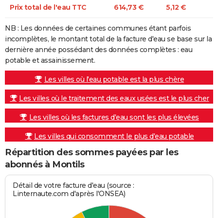
Prix total de l'eau TTC
614,73 €
5,12 €
NB : Les données de certaines communes étant parfois
incomplètes, le montant total de la facture d'eau se base sur la
dernière année possédant des données complètes : eau
potable et assainissement.
Les villes où l'eau potable est la plus chère
Les villes où le traitement des eaux usées est le plus cher
Les villes où les factures d'eau sont les plus élevées
Les villes qui consomment le plus d'eau potable
Répartition des sommes payées par les
abonnés à Montils
Détail de votre facture d'eau (source :
Linternaute.com d'après l'ONSEA)