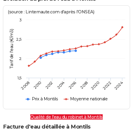
(source : Linternaute.com d'après l'ONSEA)
3
Tarif de l'eau (€/m3)
2,5
2
1,5
2016
2014
2024
2012
2022
2010
2020
2008
2018
Prix à Montils
Moyenne nationale
Qualité de l'eau du robinet à Montils
Facture d'eau détaillée à Montils