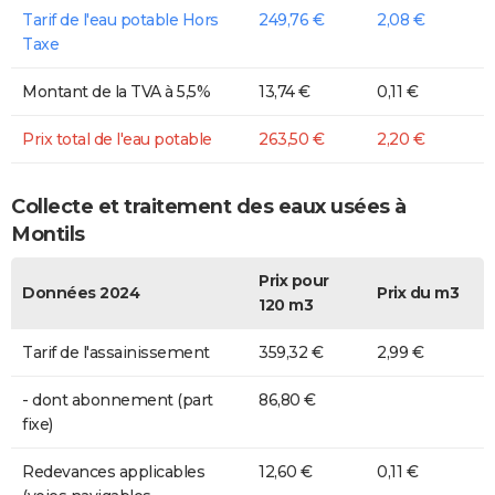
Tarif de l'eau potable Hors
249,76 €
2,08 €
Taxe
Montant de la TVA à 5,5%
13,74 €
0,11 €
Prix total de l'eau potable
263,50 €
2,20 €
Collecte et traitement des eaux usées à
Montils
Prix pour
Données 2024
Prix du m3
120 m3
Tarif de l'assainissement
359,32 €
2,99 €
- dont abonnement (part
86,80 €
fixe)
Redevances applicables
12,60 €
0,11 €