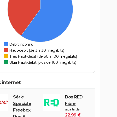
Débit inconnu
Haut-débit (de 3 à 30 megabits)
Très Haut-débit (de 30 à 100 megabits)
Ultra Haut-débit (plus de 100 megabits)
 internet
Série
Box RED
Spéciale
Fibre
à partir de
Freebox
22.99 €
Pop S