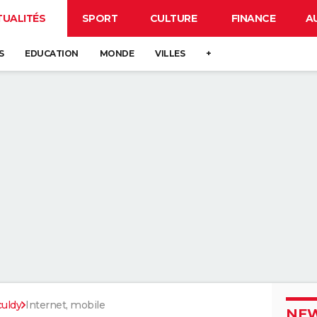
TUALITÉS
SPORT
CULTURE
FINANCE
A
S
EDUCATION
MONDE
VILLES
+
uldy
Internet, mobile
NEW