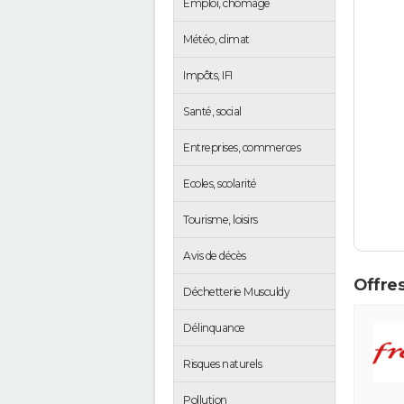
Emploi, chômage
Météo, climat
Impôts, IFI
Santé, social
Entreprises, commerces
Ecoles, scolarité
Tourisme, loisirs
Avis de décès
Offres
Déchetterie Musculdy
Délinquance
Risques naturels
Pollution