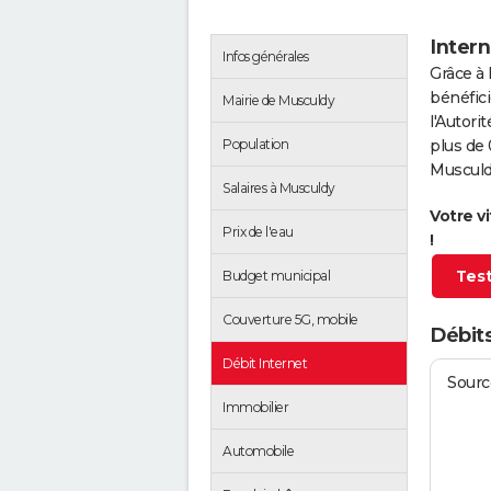
Inter
Infos générales
Grâce à 
bénéfici
Mairie de Musculdy
l'Autor
Population
plus de 
Musculd
Salaires à Musculdy
Votre v
Prix de l'eau
!
Test
Budget municipal
Couverture 5G, mobile
Débit
Débit Internet
Source
Immobilier
Automobile