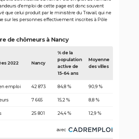
ndeurs d'emploi de cette page est donc souvent
vé que celui produit par le ministère du Travail, qui ne
e sur les personnes effectivement inscrites à Pôle
e de chômeurs à Nancy
% de la
population
Moyenne
es 2022
Nancy
active de
des villes
15-64 ans
 en emploi
42 873
84,8 %
90,9 %
urs
7 665
15,2 %
8,8 %
s
25 801
24,4 %
12,9 %
avec