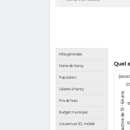
Infos générales
Quel 
Mairie de Nancy
(sourc
Population
2
Salaires à Nancy
% de la pop. active de 15 - 64 ans
Prix de l'eau
1
Budget municipal
1
Couverture 5G, mobile