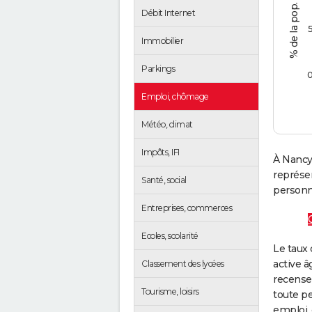
Débit Internet
Immobilier
Parkings
Emploi, chômage
Météo, climat
Impôts, IFI
À Nancy
représe
Santé, social
personne
Entreprises, commerces
Ecoles, scolarité
Le taux 
active â
Classement des lycées
recense
Tourisme, loisirs
toute pe
emploi, 