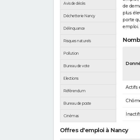
Avis de décès
de dema
plus éle
Déchetterie Nancy
porte qu
emploi.
Délinquance
Nombr
Risques naturels
Pollution
Donné
Bureau de vote
Elections
Actifs
Référendum
Chôme
Bureau de poste
Inactif
Cinémas
Offres d'emploi à Nancy