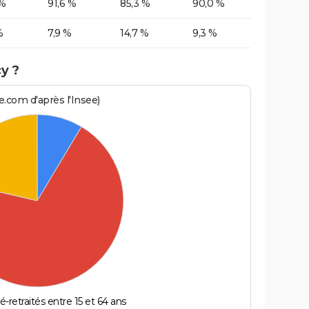
 %
91,6 %
85,3 %
90,0 %
%
7,9 %
14,7 %
9,3 %
y ?
.com d'après l'Insee)
é-retraités entre 15 et 64 ans