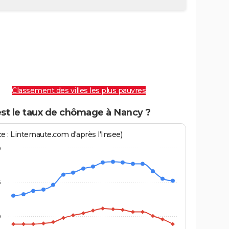
Classement des villes les plus pauvres
est le taux de chômage à Nancy ?
e : Linternaute.com d'après l'Insee)
0
5
0