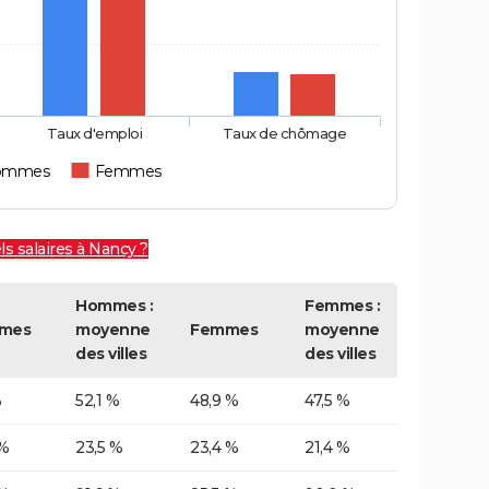
Taux d'emploi
Taux de chômage
ommes
Femmes
s salaires à Nancy ?
Hommes :
Femmes :
mes
moyenne
Femmes
moyenne
des villes
des villes
%
52,1 %
48,9 %
47,5 %
 %
23,5 %
23,4 %
21,4 %