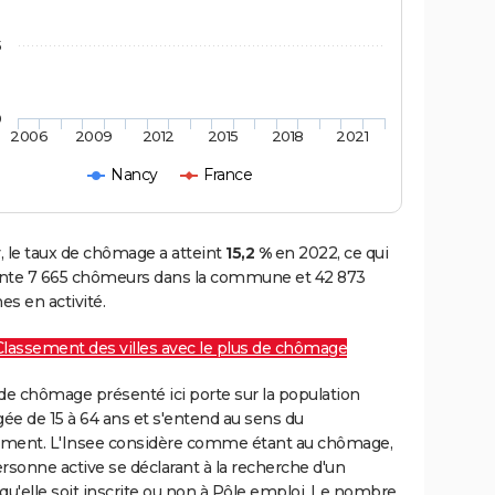
5
0
2006
2009
2012
2015
2018
2021
Nancy
France
, le taux de chômage a atteint
15,2 %
en 2022, ce qui
nte 7 665 chômeurs dans la commune et 42 873
s en activité.
Classement des villes avec le plus de chômage
de chômage présenté ici porte sur la population
gée de 15 à 64 ans et s'entend au sens du
ment. L'Insee considère comme étant au chômage,
rsonne active se déclarant à la recherche d'un
qu'elle soit inscrite ou non à Pôle emploi. Le nombre