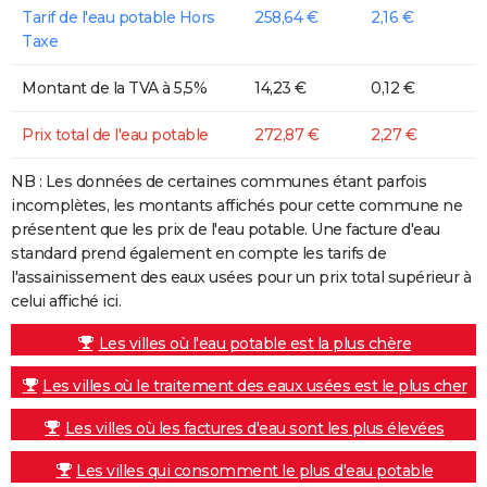
Tarif de l'eau potable Hors
258,64 €
2,16 €
Taxe
Montant de la TVA à 5,5%
14,23 €
0,12 €
Prix total de l'eau potable
272,87 €
2,27 €
NB : Les données de certaines communes étant parfois
incomplètes, les montants affichés pour cette commune ne
présentent que les prix de l'eau potable. Une facture d'eau
standard prend également en compte les tarifs de
l'assainissement des eaux usées pour un prix total supérieur à
celui affiché ici.
Les villes où l'eau potable est la plus chère
Les villes où le traitement des eaux usées est le plus cher
Les villes où les factures d'eau sont les plus élevées
Les villes qui consomment le plus d'eau potable