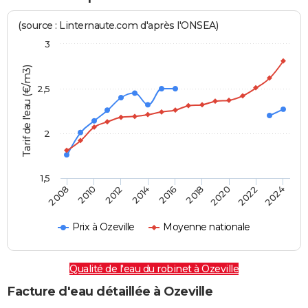
(source : Linternaute.com d'après l'ONSEA)
3
Tarif de l'eau (€/m3)
2,5
2
1,5
2016
2014
2024
2012
2022
2010
2020
2008
2018
Prix à Ozeville
Moyenne nationale
Qualité de l'eau du robinet à Ozeville
Facture d'eau détaillée à Ozeville