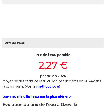
City break
Voyage de noces
Climat
Destinations
Voyage nature
Forum
+
PHOTO
GUIDES D'ACHAT
BONS PLANS
CARTE DE VOEUX
Prix de l'eau
Carte Bonne année
Carte Pâques
Carte de Noël
Carte Saint-Valentin
Carte d'anniversaire
DICTIONNAIRE
Biographies
Expressions
Dictionnaire
Citations
Proverbes
PROGRAMME TV
Prix de l'eau potable
2,27 €
COPAINS D'AVANT
Se connecter
Collèges
Universités
Service militaire
S'inscrire
Lycées
Primaires
Entreprises
Avis de recherche
AVIS DE DÉCÈS
par m³ en 2024
Moyenne des tarifs de l'eau du robinet déclarés en 2024 dans
FORUM
la commune. (Voir la
méthodologie
)
Lifestyle
Sport
Television
Cinema
Bricolage
Culture
Auto
Voyage
Dans quelle ville l'eau est la plus chère ?
Evolution du prix de l'eau à Ozeville