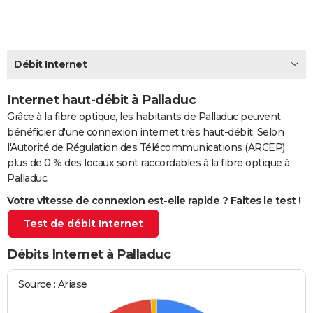
City break
Voyage de noces
Climat
Destinations
Voyage nature
Forum
+
PHOTO
GUIDES D'ACHAT
Débit Internet
BONS PLANS
Internet haut-débit à Palladuc
CARTE DE VOEUX
Grâce à la fibre optique, les habitants de Palladuc peuvent
Carte Bonne année
Carte Pâques
Carte de Noël
Carte Saint-Valentin
Carte d'anniversaire
DICTIONNAIRE
bénéficier d'une connexion internet très haut-débit. Selon
l'Autorité de Régulation des Télécommunications (ARCEP),
Biographies
Expressions
Dictionnaire
Citations
Proverbes
PROGRAMME TV
plus de 0 % des locaux sont raccordables à la fibre optique à
Palladuc.
COPAINS D'AVANT
Votre vitesse de connexion est-elle rapide ? Faites le test !
Se connecter
Collèges
Universités
Service militaire
S'inscrire
Lycées
Primaires
Entreprises
Avis de recherche
AVIS DE DÉCÈS
Test de débit Internet
FORUM
Débits Internet à Palladuc
Lifestyle
Sport
Television
Cinema
Bricolage
Culture
Auto
Voyage
Source : Ariase