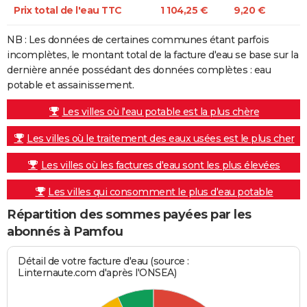
Prix total de l'eau TTC
1 104,25 €
9,20 €
NB : Les données de certaines communes étant parfois
incomplètes, le montant total de la facture d'eau se base sur la
dernière année possédant des données complètes : eau
potable et assainissement.
Les villes où l'eau potable est la plus chère
Les villes où le traitement des eaux usées est le plus cher
Les villes où les factures d'eau sont les plus élevées
Les villes qui consomment le plus d'eau potable
Répartition des sommes payées par les
abonnés à Pamfou
Détail de votre facture d'eau (source :
Linternaute.com d'après l'ONSEA)