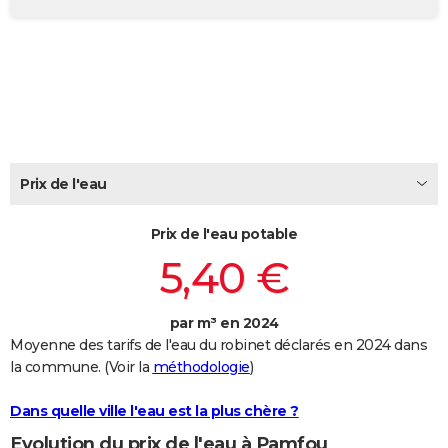
City break
Voyage de noces
Climat
Destinations
Voyage nature
Forum
+
PHOTO
GUIDES D'ACHAT
BONS PLANS
CARTE DE VOEUX
Carte Bonne année
Carte Pâques
Carte de Noël
Carte Saint-Valentin
Carte d'anniversaire
Prix de l'eau
DICTIONNAIRE
Biographies
Expressions
Dictionnaire
Citations
Proverbes
PROGRAMME TV
Prix de l'eau potable
5,40 €
COPAINS D'AVANT
Se connecter
Collèges
Universités
Service militaire
S'inscrire
Lycées
Primaires
Entreprises
Avis de recherche
AVIS DE DÉCÈS
par m³ en 2024
Moyenne des tarifs de l'eau du robinet déclarés en 2024 dans
FORUM
la commune. (Voir la
méthodologie
)
Lifestyle
Sport
Television
Cinema
Bricolage
Culture
Auto
Voyage
Dans quelle ville l'eau est la plus chère ?
Evolution du prix de l'eau à Pamfou