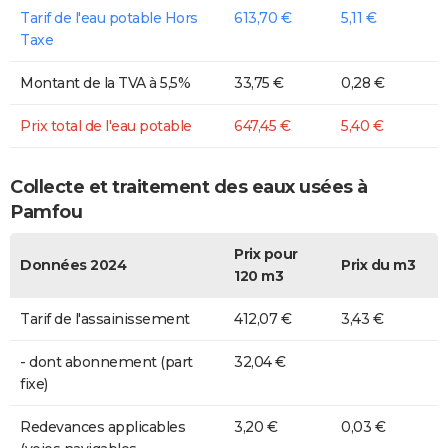
Tarif de l'eau potable Hors
613,70 €
5,11 €
Taxe
Montant de la TVA à 5,5%
33,75 €
0,28 €
Prix total de l'eau potable
647,45 €
5,40 €
Collecte et traitement des eaux usées à
Pamfou
Prix pour
Données 2024
Prix du m3
120 m3
Tarif de l'assainissement
412,07 €
3,43 €
- dont abonnement (part
32,04 €
fixe)
Redevances applicables
3,20 €
0,03 €