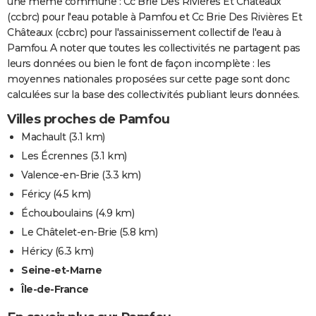
une même commune : Cc Brie Des Rivières Et Châteaux
(ccbrc) pour l'eau potable à Pamfou et Cc Brie Des Rivières Et
Châteaux (ccbrc) pour l'assainissement collectif de l'eau à
Pamfou. A noter que toutes les collectivités ne partagent pas
leurs données ou bien le font de façon incomplète : les
moyennes nationales proposées sur cette page sont donc
calculées sur la base des collectivités publiant leurs données.
Villes proches de Pamfou
Machault
(3.1 km)
Les Écrennes
(3.1 km)
Valence-en-Brie
(3.3 km)
Féricy
(4.5 km)
Échouboulains
(4.9 km)
Le Châtelet-en-Brie
(5.8 km)
Héricy
(6.3 km)
Seine-et-Marne
Île-de-France