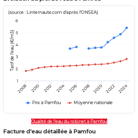
(source : Linternaute.com d'après l'ONSEA)
6
Tarif de l'eau (€/m3)
5
4
3
2
1
2024
2016
2008
2018
2010
2020
2012
2022
2014
Prix à Pamfou
Moyenne nationale
Qualité de l'eau du robinet à Pamfou
Facture d'eau détaillée à Pamfou