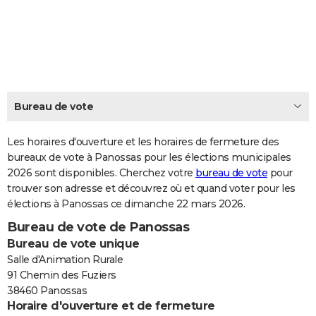
City break
Voyage de noces
Climat
Destinations
Voyage nature
Forum
+
PHOTO
GUIDES D'ACHAT
BONS PLANS
CARTE DE VOEUX
Bureau de vote
Carte Bonne année
Carte Pâques
Carte de Noël
Carte Saint-Valentin
Carte d'anniversaire
DICTIONNAIRE
Les horaires d'ouverture et les horaires de fermeture des
Biographies
Expressions
bureaux de vote à Panossas pour les élections municipales
Dictionnaire
Citations
Proverbes
PROGRAMME TV
2026 sont disponibles. Cherchez votre
bureau de vote
pour
trouver son adresse et découvrez où et quand voter pour les
COPAINS D'AVANT
élections à Panossas ce dimanche 22 mars 2026.
Se connecter
Collèges
Universités
Service militaire
S'inscrire
Lycées
Primaires
Entreprises
Avis de recherche
AVIS DE DÉCÈS
Bureau de vote de Panossas
Bureau de vote unique
FORUM
Salle d'Animation Rurale
Lifestyle
Sport
Television
Cinema
Bricolage
Culture
Auto
Voyage
91 Chemin des Fuziers
38460 Panossas
Horaire d'ouverture et de fermeture