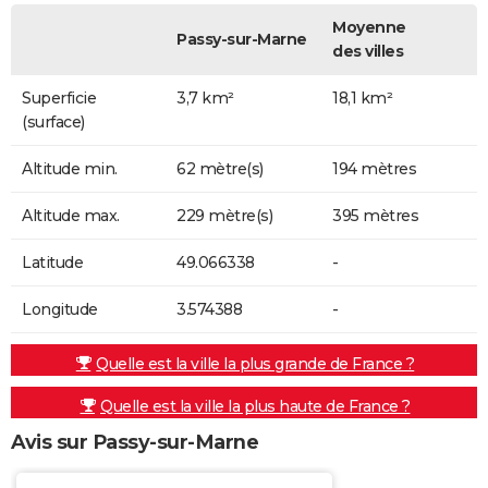
Moyenne
Passy-sur-Marne
des villes
Superficie
3,7 km²
18,1 km²
(surface)
Altitude min.
62 mètre(s)
194 mètres
Altitude max.
229 mètre(s)
395 mètres
Latitude
49.066338
-
Longitude
3.574388
-
Quelle est la ville la plus grande de France ?
Quelle est la ville la plus haute de France ?
Avis sur Passy-sur-Marne