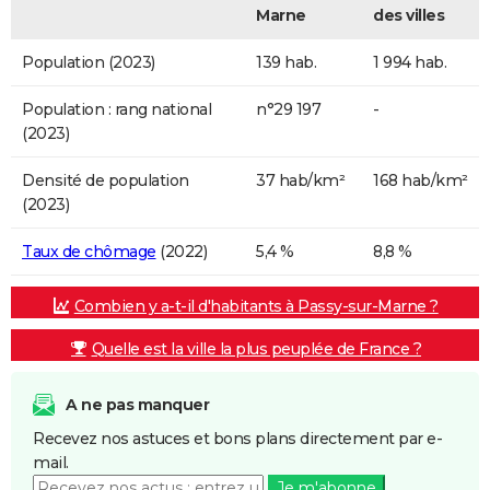
Marne
des villes
Population (2023)
139 hab.
1 994 hab.
Population : rang national
n°29 197
-
(2023)
Densité de population
37 hab/km²
168 hab/km²
(2023)
Taux de chômage
(2022)
5,4 %
8,8 %
Combien y a-t-il d'habitants à Passy-sur-Marne ?
Quelle est la ville la plus peuplée de France ?
A ne pas manquer
Recevez nos astuces et bons plans directement par e-
mail.
Je m'abonne