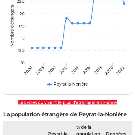
22,5
Nombre d'étrangers
20
17,5
15
12,5
10
2012
2014
2016
2018
2020
2022
2006
2008
2010
Peyrat-la-Nonière
Les villes où vivent le plus d'étrangers en France
La population étrangère de Peyrat-la-Nonière
% de la
Peyrat-la-
population
Données