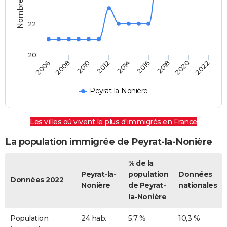
22
20
2008
2014
2020
2010
2016
2022
2006
2012
2018
Peyrat-la-Nonière
Les villes où vivent le plus d'immigrés en France
La population immigrée de Peyrat-la-Nonière
% de la
Peyrat-la-
population
Données
Données 2022
Nonière
de Peyrat-
nationales
la-Nonière
Population
24 hab.
5,7 %
10,3 %