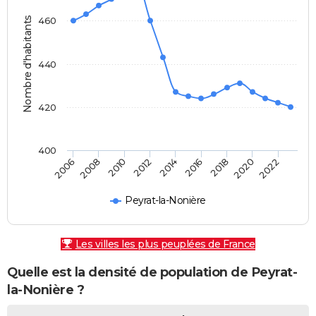
Nombre d'habitants
460
440
420
400
2010
2016
2022
2006
2012
2018
2008
2014
2020
Peyrat-la-Nonière
Les villes les plus peuplées de France
Quelle est la densité de population de Peyrat-
la-Nonière ?