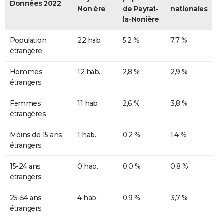
Données 2022
Nonière
de Peyrat-
nationales
la-Nonière
Population
22 hab.
5,2 %
7,7 %
étrangère
Hommes
12 hab.
2,8 %
2,9 %
étrangers
Femmes
11 hab.
2,6 %
3,8 %
étrangères
Moins de 15 ans
1 hab.
0,2 %
1,4 %
étrangers
15-24 ans
0 hab.
0,0 %
0,8 %
étrangers
25-54 ans
4 hab.
0,9 %
3,7 %
étrangers