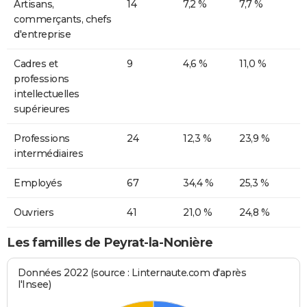
Artisans,
14
7,2 %
7,7 %
commerçants, chefs
d'entreprise
Cadres et
9
4,6 %
11,0 %
professions
intellectuelles
supérieures
Professions
24
12,3 %
23,9 %
intermédiaires
Employés
67
34,4 %
25,3 %
Ouvriers
41
21,0 %
24,8 %
Les familles de Peyrat-la-Nonière
Données 2022 (source : Linternaute.com d'après
l'Insee)