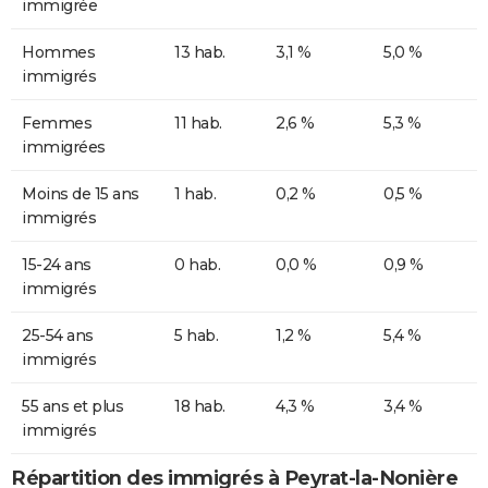
immigrée
Hommes
13 hab.
3,1 %
5,0 %
immigrés
Femmes
11 hab.
2,6 %
5,3 %
immigrées
Moins de 15 ans
1 hab.
0,2 %
0,5 %
immigrés
15-24 ans
0 hab.
0,0 %
0,9 %
immigrés
25-54 ans
5 hab.
1,2 %
5,4 %
immigrés
55 ans et plus
18 hab.
4,3 %
3,4 %
immigrés
Répartition des immigrés à Peyrat-la-Nonière