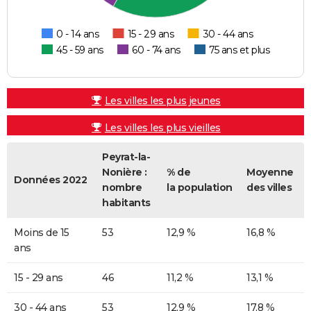
0 - 14 ans
15 - 29 ans
30 - 44 ans
45 - 59 ans
60 - 74 ans
75 ans et plus
Les villes les plus jeunes
Les villes les plus vieilles
Peyrat-la-
Nonière :
% de
Moyenne
Données 2022
nombre
la population
des villes
habitants
Moins de 15
53
12,9 %
16,8 %
ans
15 - 29 ans
46
11,2 %
13,1 %
30 - 44 ans
53
12,9 %
17,8 %