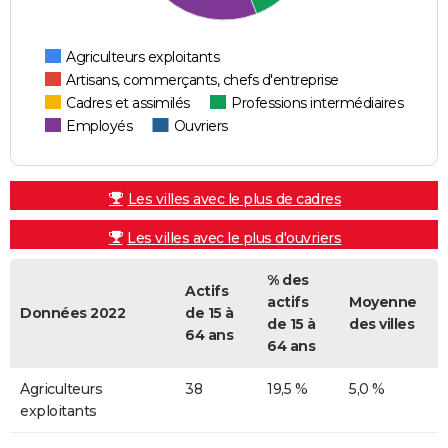
Agriculteurs exploitants
Artisans, commerçants, chefs d'entreprise
Cadres et assimilés
Professions intermédiaires
Employés
Ouvriers
Les villes avec le plus de cadres
Les villes avec le plus d'ouvriers
% des
Actifs
actifs
Moyenne
Données 2022
de 15 à
de 15 à
des villes
64 ans
64 ans
Agriculteurs
38
19,5 %
5,0 %
exploitants