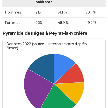
habitants
Hommes
215
51,1 %
50,1 %
Femmes
206
48,9 %
49,9 %
Pyramide des âges à Peyrat-la-Nonière
Données 2022 (source : Linternaute.com d'après
l'Insee)