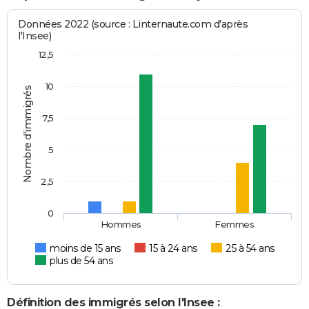
Données 2022 (source : Linternaute.com d'après
l'Insee)
12,5
10
Nombre d'immigrés
7,5
5
2,5
0
Hommes
Femmes
moins de 15 ans
15 à 24 ans
25 à 54 ans
plus de 54 ans
Définition des immigrés selon l'Insee :