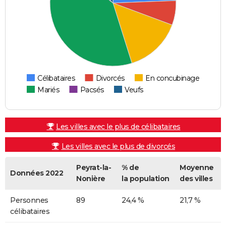
Célibataires
Divorcés
En concubinage
Mariés
Pacsés
Veufs
Les villes avec le plus de célibataires
Les villes avec le plus de divorcés
Peyrat-la-
% de
Moyenne
Données 2022
Nonière
la population
des villes
Personnes
89
24,4 %
21,7 %
célibataires