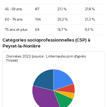
45 - 59 ans
87
21,1 %
21,8 %
60 - 74 ans
104
25,2 %
21,3 %
75 ans et plus
69
16,7 %
9,3 %
Catégories socioprofessionnelles (CSP) à
Peyrat-la-Nonière
Données 2022 (source : Linternaute.com d'après
l'Insee)