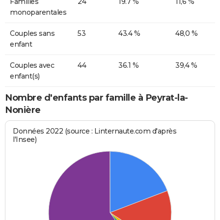
Familles
24
19.7 %
11,6 %
monoparentales
Couples sans
53
43.4 %
48,0 %
enfant
Couples avec
44
36.1 %
39,4 %
enfant(s)
Nombre d'enfants par famille à Peyrat-la-
Nonière
Données 2022 (source : Linternaute.com d'après
l'Insee)