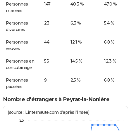
Personnes
147
40,3 %
47,0 %
mariées
Personnes
23
6,3 %
5,4 %
divorcées
Personnes
44
12,1 %
6,8 %
veuves
Personnes en
53
14,5 %
12,3 %
concubinage
Personnes
9
2,5 %
6,8 %
pacsées
Nombre d'étrangers à Peyrat-la-Nonière
(source : Linternaute.com d'après l'Insee)
25