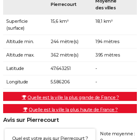
Moyenne
Pierrecourt
des villes
Superficie
15,6 km²
18,1 km²
(surface)
Altitude min.
244 mètre(s)
194 mètres
Altitude max.
362 mètre(s)
395 mètres
Latitude
47.643251
-
Longitude
5.586206
-
Quelle est la ville la plus grande de France ?
Quelle est la ville la plus haute de France ?
Avis sur Pierrecourt
Note moyenne :
Quel est votre avis sur Pierrecourt ?