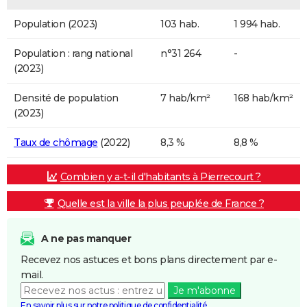
Population (2023)
103 hab.
1 994 hab.
Population : rang national
n°31 264
-
(2023)
Densité de population
7 hab/km²
168 hab/km²
(2023)
Taux de chômage
(2022)
8,3 %
8,8 %
Combien y a-t-il d'habitants à Pierrecourt ?
Quelle est la ville la plus peuplée de France ?
A ne pas manquer
Recevez nos astuces et bons plans directement par e-
mail.
Je m'abonne
En savoir plus sur notre politique de confidentialité