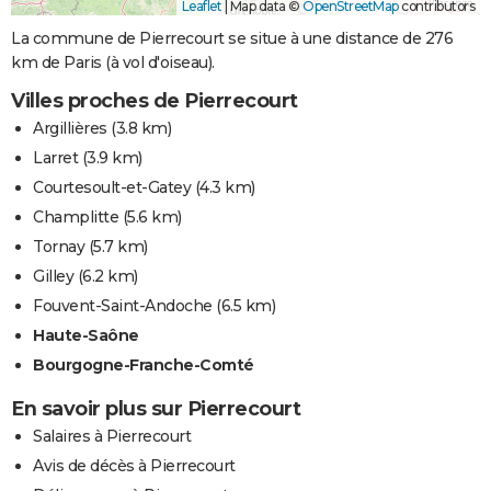
Leaflet
|
Map data ©
OpenStreetMap
contributors
La commune de Pierrecourt se situe à une distance de 276
km de Paris (à vol d'oiseau).
Villes proches de Pierrecourt
Argillières
(3.8 km)
Larret
(3.9 km)
Courtesoult-et-Gatey
(4.3 km)
Champlitte
(5.6 km)
Tornay
(5.7 km)
Gilley
(6.2 km)
Fouvent-Saint-Andoche
(6.5 km)
Haute-Saône
Bourgogne-Franche-Comté
En savoir plus sur Pierrecourt
Salaires à Pierrecourt
Avis de décès à Pierrecourt