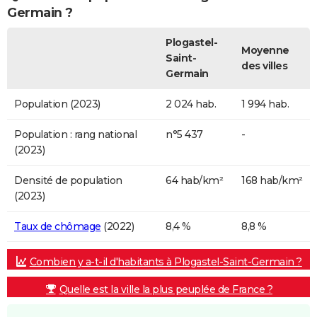
Germain ?
Plogastel-
Moyenne
Saint-
des villes
Germain
Population (2023)
2 024 hab.
1 994 hab.
Population : rang national
n°5 437
-
(2023)
Densité de population
64 hab/km²
168 hab/km²
(2023)
Taux de chômage
(2022)
8,4 %
8,8 %
Combien y a-t-il d'habitants à Plogastel-Saint-Germain ?
Quelle est la ville la plus peuplée de France ?