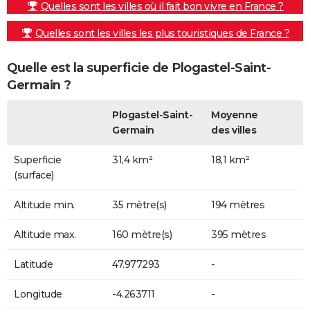
Quelles sont les villes où il fait bon vivre en France ?
Quelles sont les villes les plus touristiques de France ?
Quelle est la superficie de Plogastel-Saint-
Germain ?
Plogastel-Saint-
Moyenne
Germain
des villes
Superficie
31,4 km²
18,1 km²
(surface)
Altitude min.
35 mètre(s)
194 mètres
Altitude max.
160 mètre(s)
395 mètres
Latitude
47.977293
-
Longitude
-4.263711
-