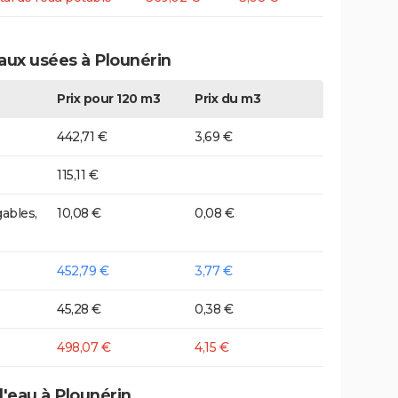
eaux usées à Plounérin
Prix pour 120 m3
Prix du m3
442,71 €
3,69 €
115,11 €
ables,
10,08 €
0,08 €
452,79 €
3,77 €
45,28 €
0,38 €
498,07 €
4,15 €
d'eau à Plounérin