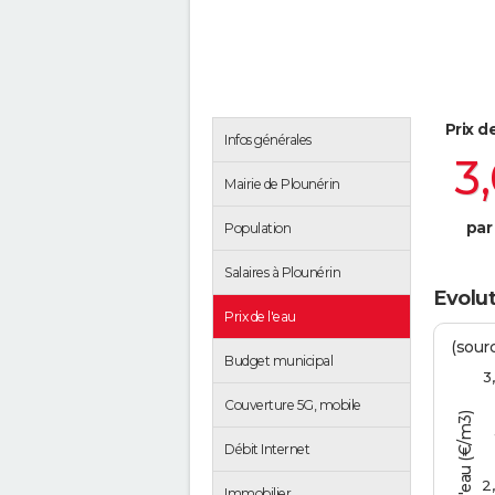
Prix d
Infos générales
3
Mairie de Plounérin
par
Population
Salaires à Plounérin
Evolut
Prix de l'eau
(sour
Budget municipal
3
Couverture 5G, mobile
Tarif de l'eau (€/m3)
Débit Internet
2
Immobilier