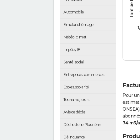
Automobile
Emploi, chômage
1
Météo, climat
Impôts, IFI
Santé, social
Entreprises, commerces
Factur
Ecoles, scolarité
Pour un
Tourisme, loisirs
estimati
ONSEA).
Avis de décès
abonnés 
74 m3/
Déchetterie Plounérin
Produc
Délinquance