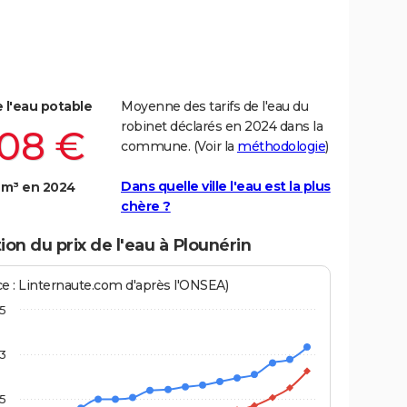
e l'eau potable
Moyenne des tarifs de l'eau du
robinet déclarés en 2024 dans la
,08 €
commune. (Voir la
méthodologie
)
Dans quelle ville l'eau est la plus
 m³ en 2024
chère ?
ion du prix de l'eau à Plounérin
ce : Linternaute.com d'après l'ONSEA)
,5
3
,5