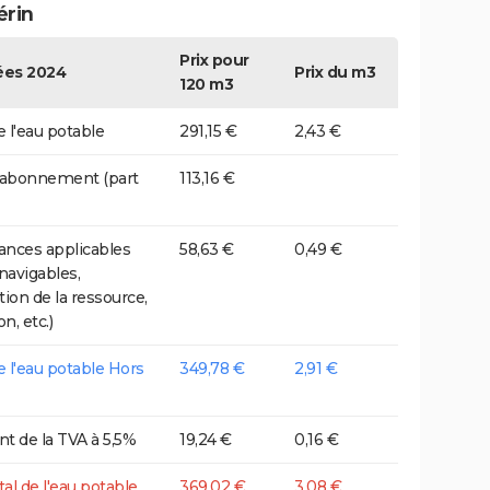
érin
Prix pour
es 2024
Prix du m3
120 m3
e l'eau potable
291,15 €
2,43 €
 abonnement (part
113,16 €
nces applicables
58,63 €
0,49 €
 navigables,
tion de la ressource,
on, etc.)
de l'eau potable Hors
349,78 €
2,91 €
t de la TVA à 5,5%
19,24 €
0,16 €
tal de l'eau potable
369,02 €
3,08 €