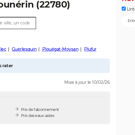
ounérin
(22780)
Lint
lec
Guerlesquin
Plouégat-Moysan
Plufur
 rater
Mise à jour le 10/02/26
Prix de l'abonnement
Prix des eaux usées