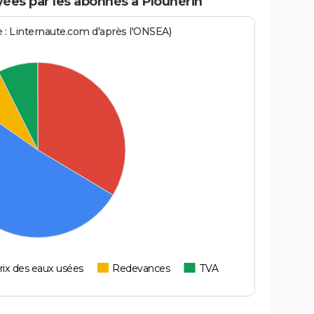
ées par les abonnés à Plounérin
ce : Linternaute.com d'après l'ONSEA)
rix des eaux usées
Redevances
TVA