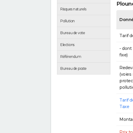
Ploun
Risques naturels
Donné
Pollution
Bureau de vote
Tarif d
Elections
- dont
fixe)
Référendum
Redeva
Bureau de poste
(voies
protec
polluti
Tarif 
Taxe
Montan
Prix to