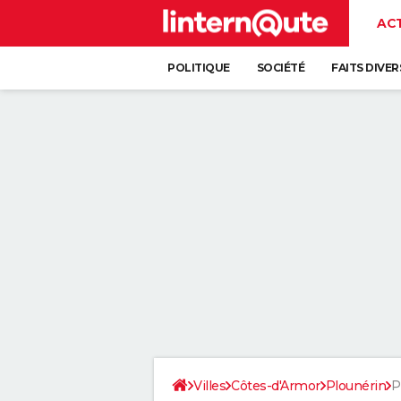
AC
POLITIQUE
SOCIÉTÉ
FAITS DIVER
Villes
Côtes-d'Armor
Plounérin
P