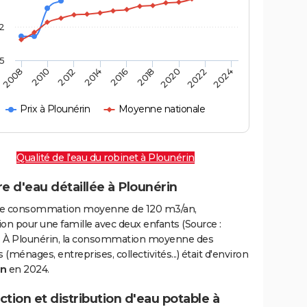
2
,5
2016
2020
2010
2024
2014
2018
2008
2022
2012
Prix à Plounérin
Moyenne nationale
Qualité de l'eau du robinet à Plounérin
e d'eau détaillée à Plounérin
e consommation moyenne de 120 m3/an,
on pour une famille avec deux enfants (Source :
 À Plounérin, la consommation moyenne des
(ménages, entreprises, collectivités...) était d'environ
an
en 2024.
tion et distribution d'eau potable à