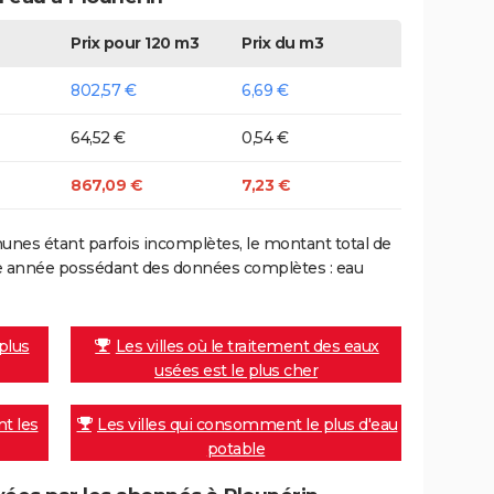
Prix pour 120 m3
Prix du m3
802,57 €
6,69 €
64,52 €
0,54 €
867,09 €
7,23 €
nes étant parfois incomplètes, le montant total de
ière année possédant des données complètes : eau
 plus
Les villes où le traitement des eaux
usées est le plus cher
nt les
Les villes qui consomment le plus d'eau
potable