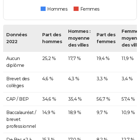
Hommes
Femmes
Hommes :
Femmes
Données
Part des
Part des
moyenne
moyenn
2022
hommes
femmes
des villes
des ville
Aucun
25,2 %
17,7 %
19,4 %
11,9 %
diplôme
Brevet des
4,6 %
4,3 %
3,3 %
3,4 %
collèges
CAP / BEP
34,6 %
35,4 %
56,7 %
57,4 %
Baccalauréat /
14,9 %
18,9 %
9,7 %
10,9 %
brevet
professionnel
De Bac +2 à
15,3 %
17,0 %
8,2 %
12,7 %