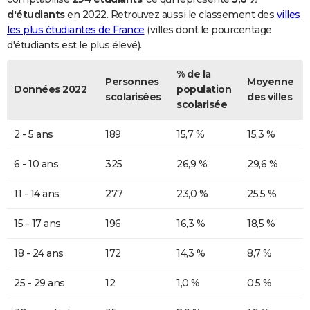
d'étudiants
en 2022. Retrouvez aussi le classement des
villes
les plus étudiantes de France
(villes dont le pourcentage
d'étudiants est le plus élevé).
% de la
Personnes
Moyenne
Données 2022
population
scolarisées
des villes
scolarisée
2 - 5 ans
189
15,7 %
15,3 %
6 - 10 ans
325
26,9 %
29,6 %
11 - 14 ans
277
23,0 %
25,5 %
15 - 17 ans
196
16,3 %
18,5 %
18 - 24 ans
172
14,3 %
8,7 %
25 - 29 ans
12
1,0 %
0,5 %