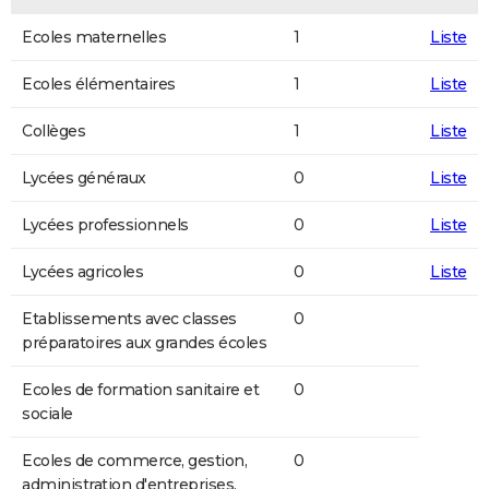
Ecoles maternelles
1
Liste
Ecoles élémentaires
1
Liste
Collèges
1
Liste
Lycées généraux
0
Liste
Lycées professionnels
0
Liste
Lycées agricoles
0
Liste
Etablissements avec classes
0
préparatoires aux grandes écoles
Ecoles de formation sanitaire et
0
sociale
Ecoles de commerce, gestion,
0
administration d'entreprises,