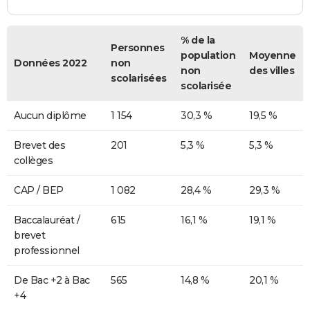
% de la
Personnes
population
Moyenne
Données 2022
non
non
des villes
scolarisées
scolarisée
Aucun diplôme
1 154
30,3 %
19,5 %
Brevet des
201
5,3 %
5,3 %
collèges
CAP / BEP
1 082
28,4 %
29,3 %
Baccalauréat /
615
16,1 %
19,1 %
brevet
professionnel
De Bac +2 à Bac
565
14,8 %
20,1 %
+4