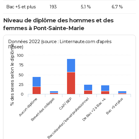
Bac +5 et plus
193
5,1 %
6,7 %
Niveau de diplôme des hommes et des
femmes à Pont-Sainte-Marie
Données 2022 (source : Linternaute.com d'après
% des sexes selon le diplôme
l'Insee)
100
75
50
25
0
Aucun diplôme
Baccalauréat / brevet professionnel
CAP / BEP
Bac +5 et plus
Brevet des collèges
De Bac +2 à Bac +4