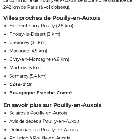
La commune de Pouilly-en-Auxois se situe à une distance de
242 km de Paris (à vol d'oiseau).
Villes proches de Pouilly-en-Auxois
Bellenot-sous-Pouilly
(2.8 km)
Thoisy-le-Désert
(3 km)
Créancey
(3.1 km)
Maconge
(4.5 km)
Civry-en-Montagne
(4.8 km)
Martrois
(5 km)
Semarey
(5.4 km)
Côte-d'Or
Bourgogne-Franche-Comté
En savoir plus sur Pouilly-en-Auxois
Salaires à Pouilly-en-Auxois
Avis de décès à Pouilly-en-Auxois
Délinquance à Pouilly-en-Auxois
Pollution à Pouilly-en-Auxois