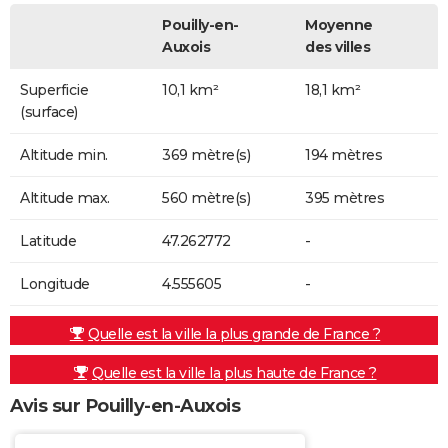
Pouilly-en-
Moyenne
Auxois
des villes
Superficie
10,1 km²
18,1 km²
(surface)
Altitude min.
369 mètre(s)
194 mètres
Altitude max.
560 mètre(s)
395 mètres
Latitude
47.262772
-
Longitude
4.555605
-
Quelle est la ville la plus grande de France ?
Quelle est la ville la plus haute de France ?
Avis sur Pouilly-en-Auxois