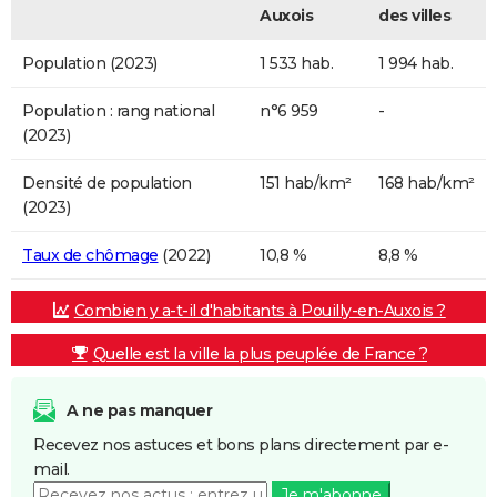
Auxois
des villes
Population (2023)
1 533 hab.
1 994 hab.
Population : rang national
n°6 959
-
(2023)
Densité de population
151 hab/km²
168 hab/km²
(2023)
Taux de chômage
(2022)
10,8 %
8,8 %
Combien y a-t-il d'habitants à Pouilly-en-Auxois ?
Quelle est la ville la plus peuplée de France ?
A ne pas manquer
Recevez nos astuces et bons plans directement par e-
mail.
Je m'abonne