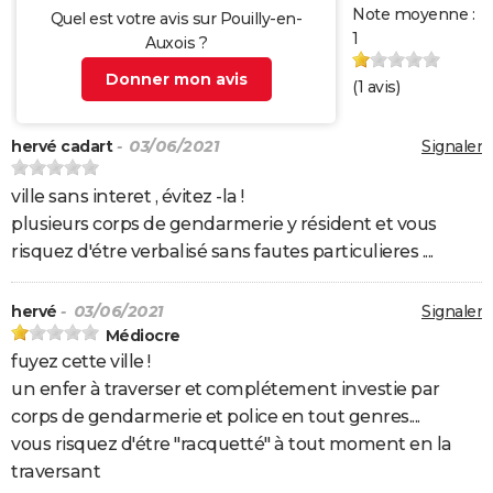
Note moyenne :
Quel est votre avis sur Pouilly-en-
1
Auxois ?
Donner mon avis
(
1
avis)
hervé cadart
- 03/06/2021
Signaler
ville sans interet , évitez -la !
plusieurs corps de gendarmerie y résident et vous
risquez d'étre verbalisé sans fautes particulieres ....
hervé
- 03/06/2021
Signaler
Médiocre
fuyez cette ville !
un enfer à traverser et complétement investie par
corps de gendarmerie et police en tout genres....
vous risquez d'étre "racquetté" à tout moment en la
traversant