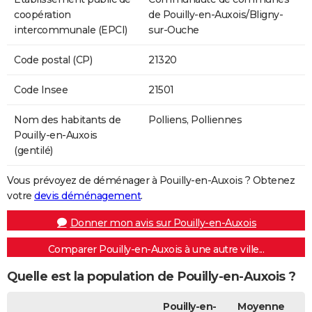
coopération
de Pouilly-en-Auxois/Bligny-
intercommunale (EPCI)
sur-Ouche
Code postal (CP)
21320
Code Insee
21501
Nom des habitants de
Polliens, Polliennes
Pouilly-en-Auxois
(gentilé)
Vous prévoyez de déménager à Pouilly-en-Auxois ? Obtenez
votre
devis déménagement
.
Donner mon avis sur Pouilly-en-Auxois
Comparer Pouilly-en-Auxois à une autre ville...
Quelle est la population de Pouilly-en-Auxois ?
Pouilly-en-
Moyenne