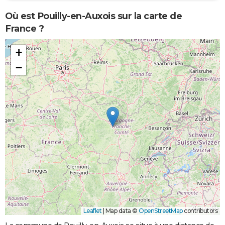
Où est Pouilly-en-Auxois sur la carte de
France ?
+
−
Leaflet
|
Map data ©
OpenStreetMap
contributors