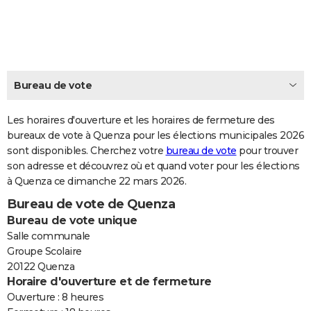
City break
Voyage de noces
Climat
Destinations
Voyage nature
Forum
+
PHOTO
GUIDES D'ACHAT
BONS PLANS
Bureau de vote
CARTE DE VOEUX
Les horaires d'ouverture et les horaires de fermeture des
Carte Bonne année
Carte Pâques
Carte de Noël
Carte Saint-Valentin
Carte d'anniversaire
DICTIONNAIRE
bureaux de vote à Quenza pour les élections municipales 2026
sont disponibles. Cherchez votre
bureau de vote
pour trouver
Biographies
Expressions
Dictionnaire
Citations
Proverbes
PROGRAMME TV
son adresse et découvrez où et quand voter pour les élections
à Quenza ce dimanche 22 mars 2026.
COPAINS D'AVANT
Bureau de vote de Quenza
Se connecter
Collèges
Universités
Service militaire
S'inscrire
Lycées
Primaires
Entreprises
Avis de recherche
AVIS DE DÉCÈS
Bureau de vote unique
Salle communale
FORUM
Groupe Scolaire
20122 Quenza
Lifestyle
Sport
Television
Cinema
Bricolage
Culture
Auto
Voyage
Horaire d'ouverture et de fermeture
Ouverture : 8 heures