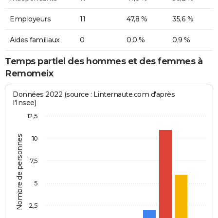
Employeurs
11
47,8 %
35,6 %
Aides familiaux
0
0,0 %
0,9 %
Temps partiel des hommes et des femmes à
Remomeix
Données 2022 (source : Linternaute.com d'après
l'Insee)
12,5
Nombre de personnes
10
7,5
5
2,5