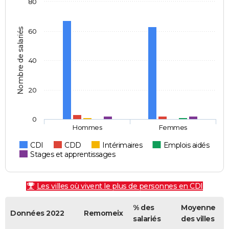
80
Nombre de salariés
60
40
20
0
Hommes
Femmes
CDI
CDD
Intérimaires
Emplois aidés
Stages et apprentissages
Les villes où vivent le plus de personnes en CDI
% des
Moyenne
Données 2022
Remomeix
salariés
des villes