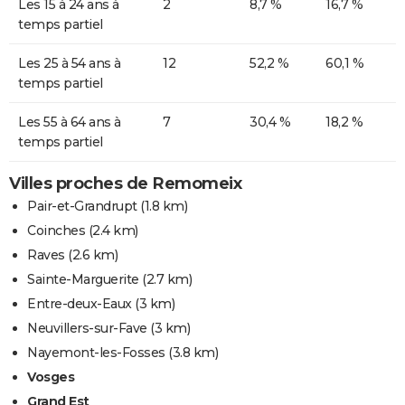
Les 15 à 24 ans à
2
8,7 %
16,7 %
temps partiel
Les 25 à 54 ans à
12
52,2 %
60,1 %
temps partiel
Les 55 à 64 ans à
7
30,4 %
18,2 %
temps partiel
Villes proches de Remomeix
Pair-et-Grandrupt
(1.8 km)
Coinches
(2.4 km)
Raves
(2.6 km)
Sainte-Marguerite
(2.7 km)
Entre-deux-Eaux
(3 km)
Neuvillers-sur-Fave
(3 km)
Nayemont-les-Fosses
(3.8 km)
Vosges
Grand Est