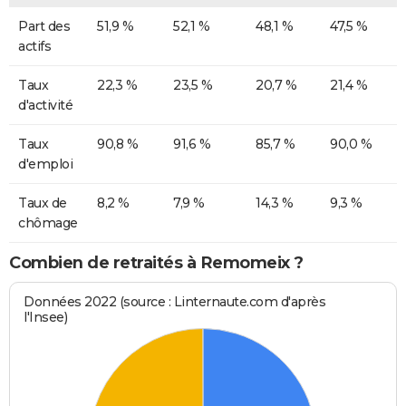
Part des
51,9 %
52,1 %
48,1 %
47,5 %
actifs
Taux
22,3 %
23,5 %
20,7 %
21,4 %
d'activité
Taux
90,8 %
91,6 %
85,7 %
90,0 %
d'emploi
Taux de
8,2 %
7,9 %
14,3 %
9,3 %
chômage
Combien de retraités à Remomeix ?
Données 2022 (source : Linternaute.com d'après
l'Insee)