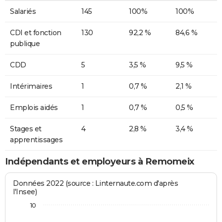
Salariés
145
100%
100%
CDI et fonction
130
92,2 %
84,6 %
publique
CDD
5
3,5 %
9,5 %
Intérimaires
1
0,7 %
2,1 %
Emplois aidés
1
0,7 %
0,5 %
Stages et
4
2,8 %
3,4 %
apprentissages
Indépendants et employeurs à Remomeix
Données 2022 (source : Linternaute.com d'après
l'Insee)
10