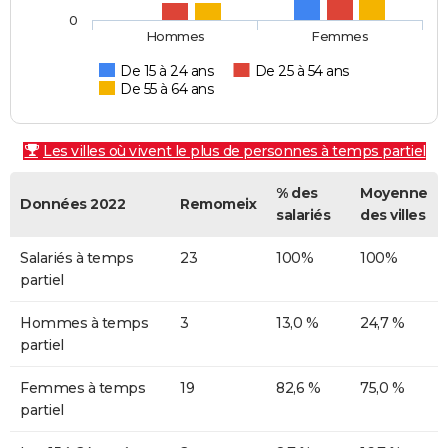
0
Hommes
Femmes
De 15 à 24 ans
De 25 à 54 ans
De 55 à 64 ans
Les villes où vivent le plus de personnes à temps partiel
% des
Moyenne
Données 2022
Remomeix
salariés
des villes
Salariés à temps
23
100%
100%
partiel
Hommes à temps
3
13,0 %
24,7 %
partiel
Femmes à temps
19
82,6 %
75,0 %
partiel