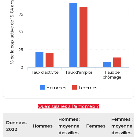
% de la pop. active de 15-64 ans
75
50
25
0
Taux d'activité
Taux d'emploi
Taux de
chômage
Hommes
Femmes
Quels salaires à Remomeix ?
Hommes :
Femmes :
Données
Hommes
moyenne
Femmes
moyenne
2022
des villes
des villes