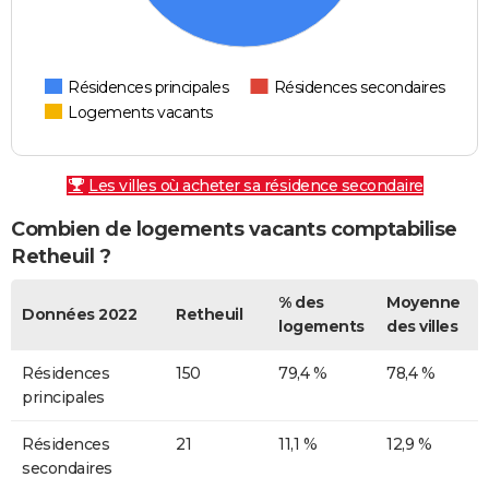
Résidences principales
Résidences secondaires
Logements vacants
Les villes où acheter sa résidence secondaire
Combien de logements vacants comptabilise
Retheuil ?
% des
Moyenne
Données 2022
Retheuil
logements
des villes
Résidences
150
79,4 %
78,4 %
principales
Résidences
21
11,1 %
12,9 %
secondaires