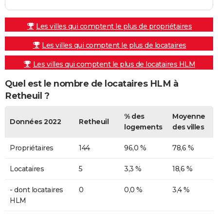
Les villes qui comptent le plus de propriétaires
Les villes qui comptent le plus de locataires
Les villes qui comptent le plus de locataires HLM
Quel est le nombre de locataires HLM à
Retheuil ?
% des
Moyenne
Données 2022
Retheuil
logements
des villes
Propriétaires
144
96,0 %
78,6 %
Locataires
5
3,3 %
18,6 %
- dont locataires
0
0,0 %
3,4 %
HLM