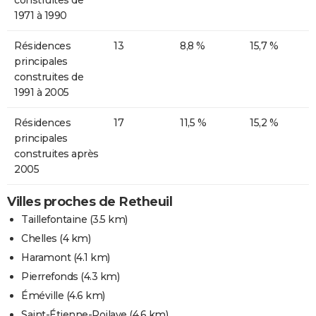
1971 à 1990
Résidences
13
8,8 %
15,7 %
principales
construites de
1991 à 2005
Résidences
17
11,5 %
15,2 %
principales
construites après
2005
Villes proches de Retheuil
Taillefontaine
(3.5 km)
Chelles
(4 km)
Haramont
(4.1 km)
Pierrefonds
(4.3 km)
Éméville
(4.6 km)
Saint-Étienne-Roilaye
(4.6 km)