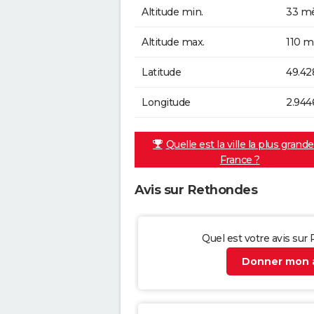
Altitude min.
33 mè
Altitude max.
110 m
Latitude
49.42
Longitude
2.944
Quelle est la ville la plus grand
France ?
Avis sur Rethondes
Quel est votre avis sur
Donner mon a