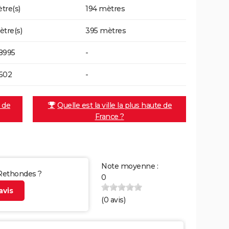
tre(s)
194 mètres
ètre(s)
395 mètres
8995
-
602
-
e de
Quelle est la ville la plus haute de
France ?
Note moyenne :
 Rethondes ?
0
vis
(
0
avis)