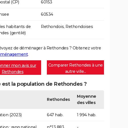
ostal (CP)
60153
Insee
60534
s habitants de
Rethondois, Rethondoises
des (gentilé)
évoyez de déménager à Rethondes ? Obtenez votre
déménagement
.
Comparer Rethondes à une
nner mon avis sur
autre ville...
Rethondes
 est la population de Rethondes ?
Moyenne
Rethondes
des villes
tion (2023)
647 hab.
1 994 hab.
tion : rang national
n°13 883
-