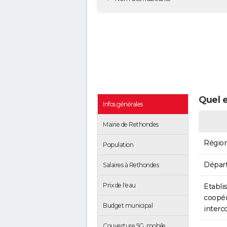
Quel e
Infos générales
Mairie de Rethondes
Régio
Population
Dépar
Salaires à Rethondes
Prix de l'eau
Etabli
coopér
Budget municipal
inter
Couverture 5G, mobile