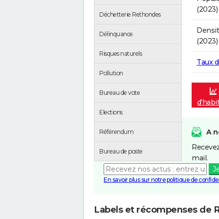
(2023)
Déchetterie Rethondes
Densit
Délinquance
(2023)
Risques naturels
Taux 
Pollution
Bureau de vote
d'habi
Elections
A n
Référendum
Recevez
Bureau de poste
mail.
J
En savoir plus sur notre politique de confiden
Labels et récompenses de 