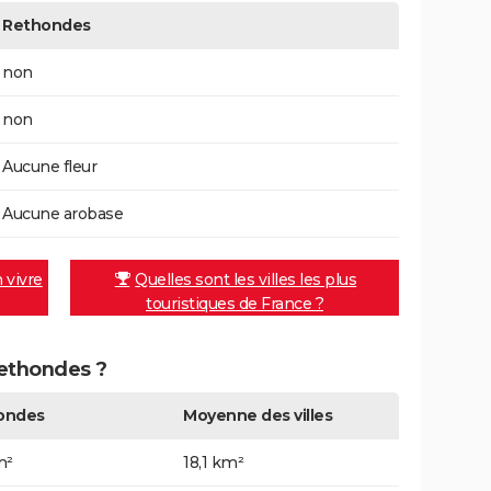
Rethondes
non
non
Aucune fleur
Aucune arobase
n vivre
Quelles sont les villes les plus
touristiques de France ?
Rethondes ?
ondes
Moyenne des villes
m²
18,1 km²