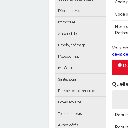
Code p
Débit Internet
Code 
Immobilier
Nom de
Rethon
Automobile
Emploi, chômage
Vous pr
devis 
Météo, climat
Do
Impôts, IFI
Santé, social
Quelle
Entreprises, commerces
Ecoles, scolarité
Tourisme, loisirs
Popula
Avis de décès
Popula