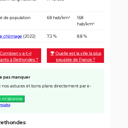
é de population
68 hab/km²
168
hab/km²
de chômage
(2022)
7,3 %
8,8 %
Combien y a-t-il
Quelle est la ville la plus
tants à Rethondes ?
peuplée de France ?
e pas manquer
 nos astuces et bons plans directement par e-
e m'abonne
tialité
Rethondes