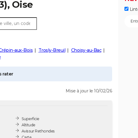
3), Oise
Lint
Crépin-aux-Bois
Trosly-Breuil
Choisy-au-Bac
e
 rater
Mise à jour le 10/02/26
Superficie
Altitude
Avis sur Rethondes
Carte