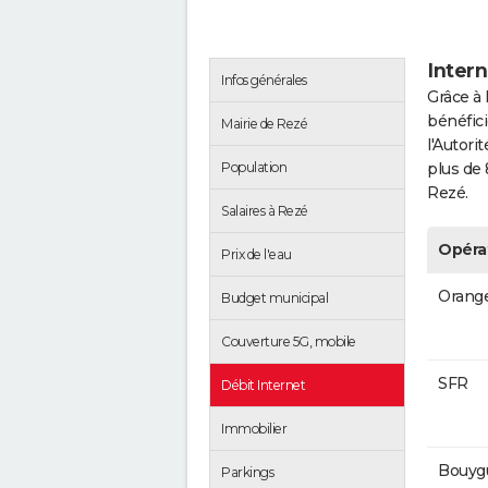
Intern
Infos générales
Grâce à 
bénéfici
Mairie de Rezé
l'Autor
Population
plus de 
Rezé.
Salaires à Rezé
Opéra
Prix de l'eau
Orang
Budget municipal
Couverture 5G, mobile
SFR
Débit Internet
Immobilier
Bouyg
Parkings