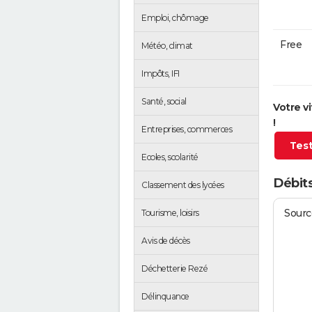
Emploi, chômage
Free
Météo, climat
Impôts, IFI
Santé, social
Votre v
!
Entreprises, commerces
Test
Ecoles, scolarité
Débits
Classement des lycées
Source
Tourisme, loisirs
Avis de décès
Déchetterie Rezé
Délinquance