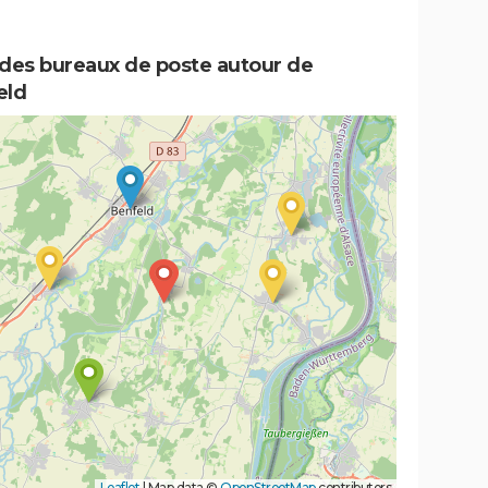
 des bureaux de poste autour de
eld
Leaflet
|
Map data ©
OpenStreetMap
contributors