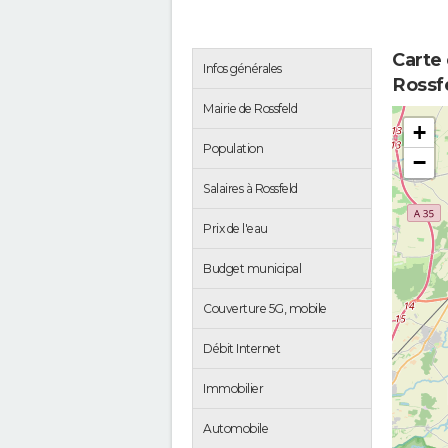
Carte
Infos générales
Rossf
Mairie de Rossfeld
+
Population
−
Salaires à Rossfeld
Prix de l'eau
Budget municipal
Couverture 5G, mobile
Débit Internet
Immobilier
Automobile