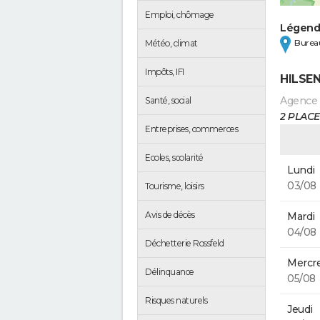
Emploi, chômage
Légen
Bureau
Météo, climat
Impôts, IFI
HILSE
Agence
Santé, social
2 PLACE
Entreprises, commerces
Ecoles, scolarité
Lundi
03/08
Tourisme, loisirs
Avis de décès
Mardi
04/08
Déchetterie Rossfeld
Mercre
Délinquance
05/08
Risques naturels
Jeudi