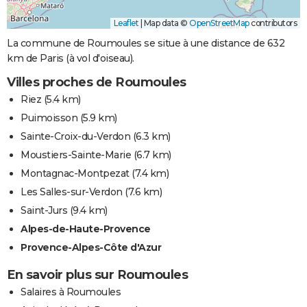
Leaflet
|
Map data ©
OpenStreetMap
contributors
La commune de Roumoules se situe à une distance de 632
km de Paris (à vol d'oiseau).
Villes proches de Roumoules
Riez
(5.4 km)
Puimoisson
(5.9 km)
Sainte-Croix-du-Verdon
(6.3 km)
Moustiers-Sainte-Marie
(6.7 km)
Montagnac-Montpezat
(7.4 km)
Les Salles-sur-Verdon
(7.6 km)
Saint-Jurs
(9.4 km)
Alpes-de-Haute-Provence
Provence-Alpes-Côte d'Azur
En savoir plus sur Roumoules
Salaires à Roumoules