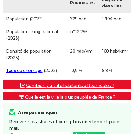
Roumoules
des villes
Population (2023)
725 hab.
1 994 hab.
Population : rang national
n°12 755
-
(2023)
Densité de population
28 hab/km²
168 hab/km²
(2023)
Taux de chômage
(2022)
13,9 %
8,8 %
Combien y a-t-il d'habitants à Roumoules ?
Quelle est la ville la plus peuplée de France ?
A ne pas manquer
Recevez nos astuces et bons plans directement par e-
mail.