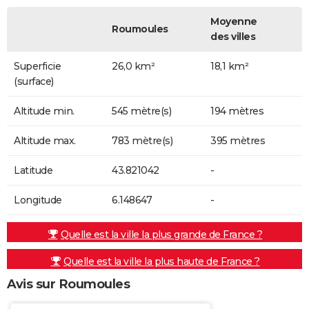
Moyenne
Roumoules
des villes
Superficie
26,0 km²
18,1 km²
(surface)
Altitude min.
545 mètre(s)
194 mètres
Altitude max.
783 mètre(s)
395 mètres
Latitude
43.821042
-
Longitude
6.148647
-
Quelle est la ville la plus grande de France ?
Quelle est la ville la plus haute de France ?
Avis sur Roumoules