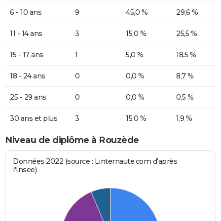
6 - 10 ans
9
45,0 %
29,6 %
11 - 14 ans
3
15,0 %
25,5 %
15 - 17 ans
1
5,0 %
18,5 %
18 - 24 ans
0
0,0 %
8,7 %
25 - 29 ans
0
0,0 %
0,5 %
30 ans et plus
3
15,0 %
1,9 %
Niveau de diplôme à Rouzède
Données 2022 (source : Linternaute.com d'après
l'Insee)