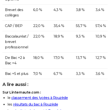
Brevet des
6,0 %
4,3 %
3,8 %
3,4 %
collèges
CAP / BEP
22,0 %
35,4 %
55,7 %
57,4 %
Baccalauréat /
22,0 %
18,9 %
9,3 %
10,9 %
brevet
professionnel
De Bac +2 à
18,0 %
17,0 %
13,7 %
12,7 %
Bac +4
Bac +5 et plus
7,0 %
6,7 %
3,3 %
3,6 %
A lire aussi :
Sur Linternaute.com :
le
classement des lycées à Rouzède
les
résultats du bac à Rouzède