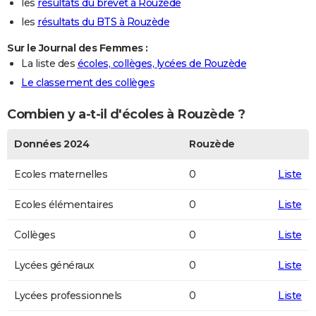
les
résultats du brevet à Rouzède
les
résultats du BTS à Rouzède
Sur le Journal des Femmes :
La liste des
écoles, collèges, lycées de Rouzède
Le classement des collèges
Combien y a-t-il d'écoles à Rouzède ?
Données 2024
Rouzède
Ecoles maternelles
0
Liste
Ecoles élémentaires
0
Liste
Collèges
0
Liste
Lycées généraux
0
Liste
Lycées professionnels
0
Liste