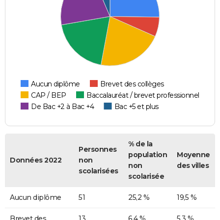
Aucun diplôme
Brevet des collèges
CAP / BEP
Baccalauréat / brevet professionnel
De Bac +2 à Bac +4
Bac +5 et plus
% de la
Personnes
population
Moyenne
Données 2022
non
non
des villes
scolarisées
scolarisée
Aucun diplôme
51
25,2 %
19,5 %
Brevet des
13
6,4 %
5,3 %