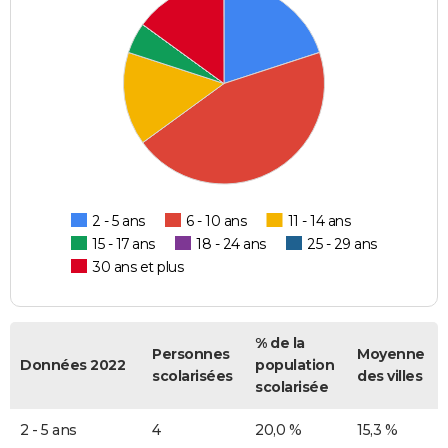
2 - 5 ans
6 - 10 ans
11 - 14 ans
15 - 17 ans
18 - 24 ans
25 - 29 ans
30 ans et plus
% de la
Personnes
Moyenne
Données 2022
population
scolarisées
des villes
scolarisée
2 - 5 ans
4
20,0 %
15,3 %