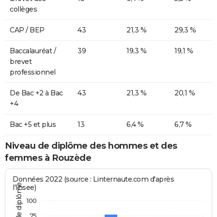
collèges
CAP / BEP
43
21,3 %
29,3 %
Baccalauréat /
39
19,3 %
19,1 %
brevet
professionnel
De Bac +2 à Bac
43
21,3 %
20,1 %
+4
Bac +5 et plus
13
6,4 %
6,7 %
Niveau de diplôme des hommes et des
femmes à Rouzède
Données 2022 (source : Linternaute.com d'après
l'Insee)
100
75