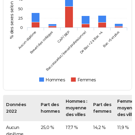
% des sexes selon le diplôme
50
25
0
Aucun diplôme
Baccalauréat / brevet professionnel
CAP / BEP
Bac +5 et plus
Brevet des collèges
De Bac +2 à Bac +4
Hommes
Femmes
Hommes :
Femmes
Données
Part des
Part des
moyenne
moyenn
2022
hommes
femmes
des villes
des ville
Aucun
25,0 %
17,7 %
14,2 %
11,9 %
diplôme