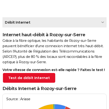
City break
Voyage de noces
Climat
Destinations
Voyage nature
Forum
+
PHOTO
GUIDES D'ACHAT
Débit Internet
BONS PLANS
Internet haut-débit à Rozoy-sur-Serre
CARTE DE VOEUX
Grâce à la fibre optique, les habitants de Rozoy-sur-Serre
Carte Bonne année
Carte Pâques
Carte de Noël
Carte Saint-Valentin
Carte d'anniversaire
DICTIONNAIRE
peuvent bénéficier d'une connexion internet très haut-débit.
Selon l'Autorité de Régulation des Télécommunications
Biographies
Expressions
Dictionnaire
Citations
Proverbes
PROGRAMME TV
(ARCEP), plus de 80 % des locaux sont raccordables à la fibre
optique à Rozoy-sur-Serre.
COPAINS D'AVANT
Votre vitesse de connexion est-elle rapide ? Faites le test !
Se connecter
Collèges
Universités
Service militaire
S'inscrire
Lycées
Primaires
Entreprises
Avis de recherche
AVIS DE DÉCÈS
Test de débit Internet
FORUM
Débits Internet à Rozoy-sur-Serre
Lifestyle
Sport
Television
Cinema
Bricolage
Culture
Auto
Voyage
Source : Ariase