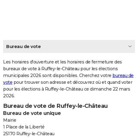
City break
Voyage de noces
Climat
Destinations
Voyage nature
Forum
+
PHOTO
GUIDES D'ACHAT
BONS PLANS
CARTE DE VOEUX
Bureau de vote
Carte Bonne année
Carte Pâques
Carte de Noël
Carte Saint-Valentin
Carte d'anniversaire
DICTIONNAIRE
Les horaires d'ouverture et les horaires de fermeture des
Biographies
Expressions
bureaux de vote à Ruffey-le-Château pour les élections
Dictionnaire
Citations
Proverbes
PROGRAMME TV
municipales 2026 sont disponibles. Cherchez votre
bureau de
vote
pour trouver son adresse et découvrez où et quand voter
COPAINS D'AVANT
pour les élections à Ruffey-le-Château ce dimanche 22 mars
Se connecter
Collèges
Universités
Service militaire
S'inscrire
Lycées
Primaires
Entreprises
Avis de recherche
AVIS DE DÉCÈS
2026.
Bureau de vote de Ruffey-le-Château
FORUM
Bureau de vote unique
Lifestyle
Sport
Television
Cinema
Bricolage
Culture
Auto
Voyage
Mairie
1 Place de la Liberté
25170 Ruffey-le-Château