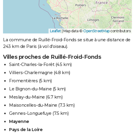
Leaflet
|
Map data ©
OpenStreetMap
contributors
La commune de Ruillé-Froid-Fonds se situe à une distance de
243 km de Paris (à vol d'oiseau).
Villes proches de Ruillé-Froid-Fonds
Saint-Charles-la-Forêt
(4.5 km)
Villiers-Charlemagne
(4.8 km)
Fromentières
(5 km)
Le Bignon-du-Maine
(5 km)
Meslay-du-Maine
(6.7 km)
Maisoncelles-du-Maine
(7.3 km)
Gennes-Longuefuye
(7.5 km)
Mayenne
Pays de la Loire