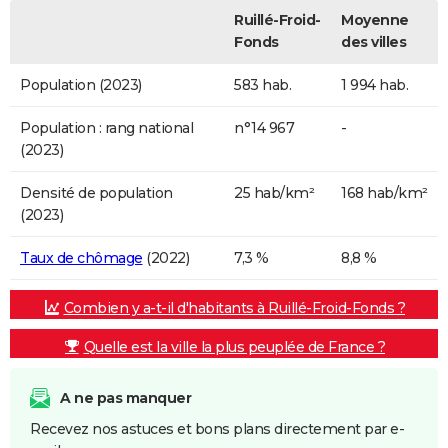
Ruillé-Froid-
Moyenne
Fonds
des villes
Population (2023)
583 hab.
1 994 hab.
Population : rang national
n°14 967
-
(2023)
Densité de population
25 hab/km²
168 hab/km²
(2023)
Taux de chômage
(2022)
7,3 %
8,8 %
Combien y a-t-il d'habitants à Ruillé-Froid-Fonds ?
Quelle est la ville la plus peuplée de France ?
A ne pas manquer
Recevez nos astuces et bons plans directement par e-