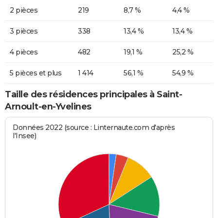
2 pièces
219
8,7 %
4,4 %
3 pièces
338
13,4 %
13,4 %
4 pièces
482
19,1 %
25,2 %
5 pièces et plus
1 414
56,1 %
54,9 %
Taille des résidences principales à Saint-
Arnoult-en-Yvelines
Données 2022 (source : Linternaute.com d'après
l'Insee)