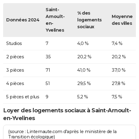
Saint-
% des
Arnoult-
Moyenne
Données 2024
logements
en-
des villes
sociaux
Yvelines
Studios
7
4,0 %
7,4 %
2 pièces
35
20,2 %
20,2 %
3 pièces
71
41,0 %
37,0 %
4 pièces
51
29,5 %
27,8 %
5 pièces et plus
9
5,2 %
7,5 %
Loyer des logements sociaux à Saint-Arnoult-
en-Yvelines
(source : Linternaute.com d'après le ministère de la
Transition écologique)