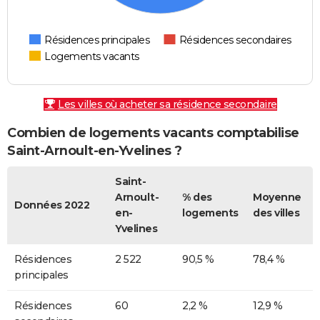
Résidences principales
Résidences secondaires
Logements vacants
Les villes où acheter sa résidence secondaire
Combien de logements vacants comptabilise
Saint-Arnoult-en-Yvelines ?
Saint-
Arnoult-
% des
Moyenne
Données 2022
en-
logements
des villes
Yvelines
Résidences
2 522
90,5 %
78,4 %
principales
Résidences
60
2,2 %
12,9 %