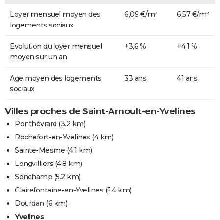
Loyer mensuel moyen des
6,09 €/m²
6,57 €/m²
logements sociaux
Evolution du loyer mensuel
+3,6 %
+4,1 %
moyen sur un an
Age moyen des logements
33 ans
41 ans
sociaux
Villes proches de Saint-Arnoult-en-Yvelines
Ponthévrard
(3.2 km)
Rochefort-en-Yvelines
(4 km)
Sainte-Mesme
(4.1 km)
Longvilliers
(4.8 km)
Sonchamp
(5.2 km)
Clairefontaine-en-Yvelines
(5.4 km)
Dourdan
(6 km)
Yvelines