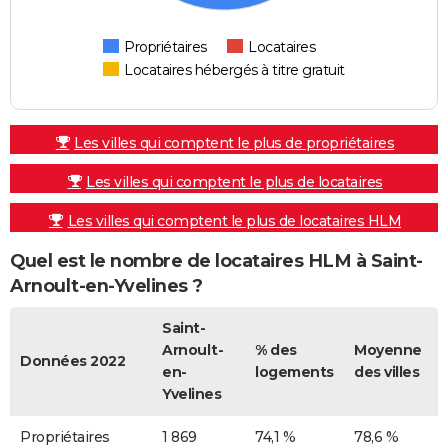
Propriétaires
Locataires
Locataires hébergés à titre gratuit
Les villes qui comptent le plus de propriétaires
Les villes qui comptent le plus de locataires
Les villes qui comptent le plus de locataires HLM
Quel est le nombre de locataires HLM à Saint-
Arnoult-en-Yvelines ?
Saint-
Arnoult-
% des
Moyenne
Données 2022
en-
logements
des villes
Yvelines
Propriétaires
1 869
74,1 %
78,6 %