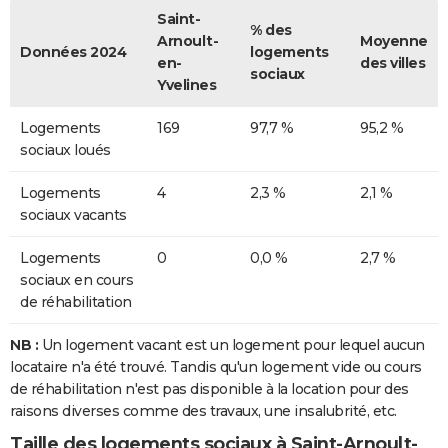
Saint-
% des
Arnoult-
Moyenne
Données 2024
logements
en-
des villes
sociaux
Yvelines
Logements
169
97,7 %
95,2 %
sociaux loués
Logements
4
2,3 %
2,1 %
sociaux vacants
Logements
0
0,0 %
2,7 %
sociaux en cours
de réhabilitation
NB :
Un logement vacant est un logement pour lequel aucun
locataire n'a été trouvé. Tandis qu'un logement vide ou cours
de réhabilitation n'est pas disponible à la location pour des
raisons diverses comme des travaux, une insalubrité, etc.
Taille des logements sociaux à Saint-Arnoult-