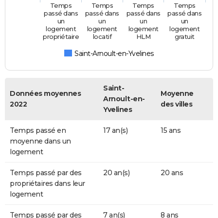
Temps
Temps
Temps
Temps
passé dans
passé dans
passé dans
passé dans
un
un
un
un
logement
logement
logement
logement
propriétaire
locatif
HLM
gratuit
Saint-Arnoult-en-Yvelines
Saint-
Données moyennes
Moyenne
Arnoult-en-
2022
des villes
Yvelines
Temps passé en
17 an(s)
15 ans
moyenne dans un
logement
Temps passé par des
20 an(s)
20 ans
propriétaires dans leur
logement
Temps passé par des
7 an(s)
8 ans