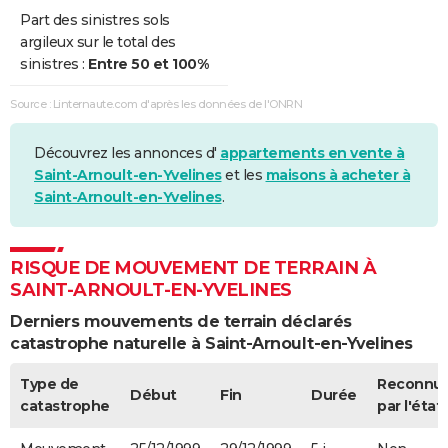
Part des sinistres sols
argileux sur le total des
sinistres :
Entre 50 et 100%
Source : Linternaute.com d'après les données de l'ONRN
Découvrez les annonces d'
appartements en vente à
Saint-Arnoult-en-Yvelines
et les
maisons à acheter à
Saint-Arnoult-en-Yvelines
.
RISQUE DE MOUVEMENT DE TERRAIN À
SAINT-ARNOULT-EN-YVELINES
Derniers mouvements de terrain déclarés
catastrophe naturelle à Saint-Arnoult-en-Yvelines
Type de
Reconnu
Début
Fin
Durée
catastrophe
par l'état