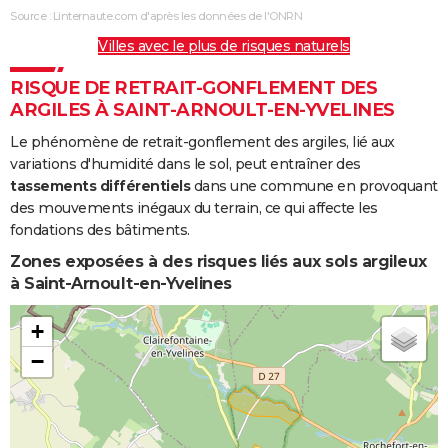
Boue
Source : Linternaute.com d'après les données de l'ONRN
Villes avec le plus de risques naturels
Inondations
28/05/2016
05/06/2016
9 j
Oui
et/ou
RISQUE DE RETRAIT-GONFLEMENT DES
Coulées de
ARGILES À SAINT-ARNOULT-EN-YVELINES
Boue
Le phénomène de retrait-gonflement des argiles, lié aux
Inondations
23/06/2005
23/06/2005
1 j
Non
variations d'humidité dans le sol, peut entraîner des
et/ou
tassements différentiels
dans une commune en provoquant
Coulées de
des mouvements inégaux du terrain, ce qui affecte les
Boue
fondations des bâtiments.
Zones exposées à des risques liés aux sols argileux
Inondations
25/12/1999
29/12/1999
5 j
Non
à Saint-Arnoult-en-Yvelines
et/ou
Coulées de
+
Boue
−