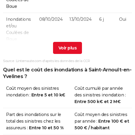
Boue
Inondations
08/10/2024
13/10/2024
6 j
Oui
et/ou
Coulées de
Boue
Inondations
03/06/2022
05/06/2022
3 j
Oui
et/ou
Source : Linternaute.com d'après les données de la CCR
Coulées de
Quel est le coût des inondations à Saint-Arnoult-en-
Boue
Yvelines ?
Inondations
19/06/2021
20/06/2021
2 j
Oui
Coût moyen des sinistres
Coût cumulé par année
et/ou
inondation :
Entre 5 et 10 k€
des sinistres inondation :
Coulées de
Entre 500 k€ et 2 M€
Boue
Part des inondations sur le
Coût moyen des sinistres
Inondations
09/05/2020
11/05/2020
3 j
Oui
total des sinistres chez les
par année :
Entre 100 € et
et/ou
assureurs :
Entre 10 et 50 %
500 € / habitant
Coulées de