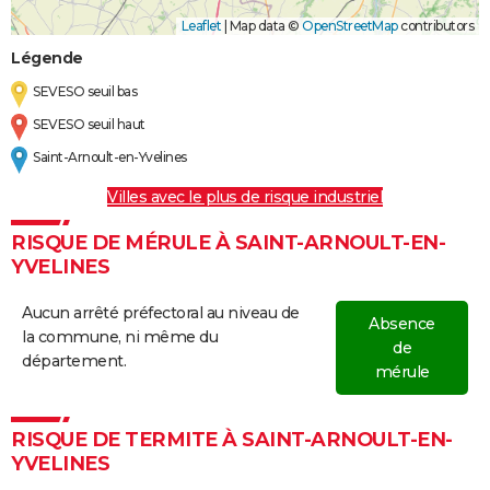
Leaflet
|
Map data ©
OpenStreetMap
contributors
Légende
SEVESO seuil bas
SEVESO seuil haut
Saint-Arnoult-en-Yvelines
Villes avec le plus de risque industriel
RISQUE DE MÉRULE À SAINT-ARNOULT-EN-
YVELINES
Aucun arrêté préfectoral au niveau de
Absence
la commune, ni même du
de
département.
mérule
RISQUE DE TERMITE À SAINT-ARNOULT-EN-
YVELINES