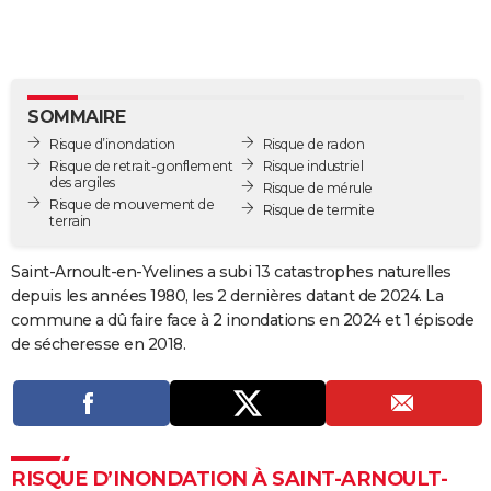
City break
Voyage de noces
Climat
Destinations
Voyage nature
Forum
+
PHOTO
GUIDES D'ACHAT
BONS PLANS
SOMMAIRE
Risque d’inondation
Risque de radon
CARTE DE VOEUX
Risque de retrait-gonflement
Risque industriel
des argiles
Risque de mérule
Carte Bonne année
Carte Pâques
Carte de Noël
Carte Saint-Valentin
Carte d'anniversaire
DICTIONNAIRE
Risque de mouvement de
Risque de termite
terrain
Biographies
Expressions
Dictionnaire
Citations
Proverbes
PROGRAMME TV
Saint-Arnoult-en-Yvelines a subi 13 catastrophes naturelles
COPAINS D'AVANT
depuis les années 1980, les 2 dernières datant de 2024. La
commune a dû faire face à 2 inondations en 2024 et 1 épisode
Se connecter
Collèges
Universités
Service militaire
S'inscrire
Lycées
Primaires
Entreprises
Avis de recherche
AVIS DE DÉCÈS
de sécheresse en 2018.
FORUM
Lifestyle
Sport
Television
Cinema
Bricolage
Culture
Auto
Voyage
RISQUE D’INONDATION À SAINT-ARNOULT-