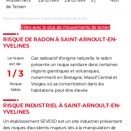
Mouvement
25/12/1999
29/12/1999
5 j
Non
de Terrain
Source : Linternaute.com d'après les données de la CCR
Villes avec le plus de mouvements de terrain
RISQUE DE RADON À SAINT-ARNOULT-EN-
YVELINES
Le risque
Gaz radioactif d'origine naturelle, le radon
est de :
présente un risque sanitaire dans certaines
1 / 3
régions granitiques et volcaniques,
notamment en Bretagne, Massif Central et
Risque
Vosges, où sa concentration dans les
faible
habitations peut être élevée.
RISQUE INDUSTRIEL À SAINT-ARNOULT-EN-
YVELINES
Un établissement SEVESO est un site industriel présentant
des risques d'accidents majeurs liés à la manipulation de