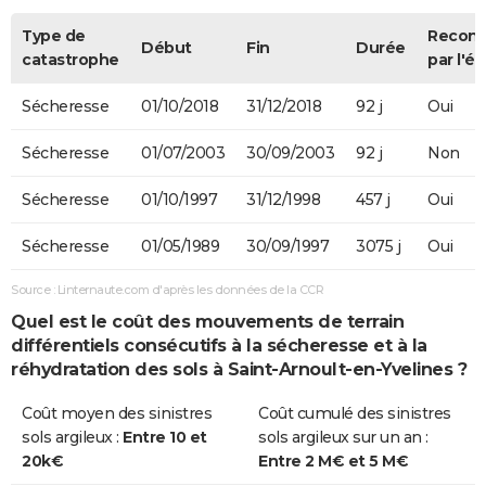
Type de
Recon
Début
Fin
Durée
catastrophe
par l'ét
Sécheresse
01/10/2018
31/12/2018
92 j
Oui
Sécheresse
01/07/2003
30/09/2003
92 j
Non
Sécheresse
01/10/1997
31/12/1998
457 j
Oui
Sécheresse
01/05/1989
30/09/1997
3075 j
Oui
Source : Linternaute.com d'après les données de la CCR
Quel est le coût des mouvements de terrain
différentiels consécutifs à la sécheresse et à la
réhydratation des sols à Saint-Arnoult-en-Yvelines ?
Coût moyen des sinistres
Coût cumulé des sinistres
sols argileux :
Entre 10 et
sols argileux sur un an :
20k€
Entre 2 M€ et 5 M€