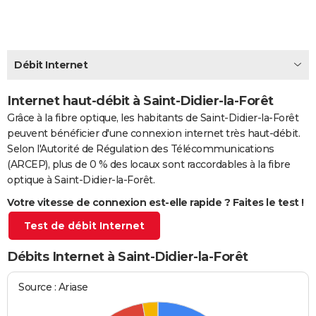
City break
Voyage de noces
Climat
Destinations
Voyage nature
Forum
+
PHOTO
GUIDES D'ACHAT
Débit Internet
BONS PLANS
Internet haut-débit à Saint-Didier-la-Forêt
CARTE DE VOEUX
Grâce à la fibre optique, les habitants de Saint-Didier-la-Forêt
Carte Bonne année
Carte Pâques
Carte de Noël
Carte Saint-Valentin
Carte d'anniversaire
DICTIONNAIRE
peuvent bénéficier d'une connexion internet très haut-débit.
Selon l'Autorité de Régulation des Télécommunications
Biographies
Expressions
Dictionnaire
Citations
Proverbes
PROGRAMME TV
(ARCEP), plus de 0 % des locaux sont raccordables à la fibre
optique à Saint-Didier-la-Forêt.
COPAINS D'AVANT
Votre vitesse de connexion est-elle rapide ? Faites le test !
Se connecter
Collèges
Universités
Service militaire
S'inscrire
Lycées
Primaires
Entreprises
Avis de recherche
AVIS DE DÉCÈS
Test de débit Internet
FORUM
Débits Internet à Saint-Didier-la-Forêt
Lifestyle
Sport
Television
Cinema
Bricolage
Culture
Auto
Voyage
Source : Ariase