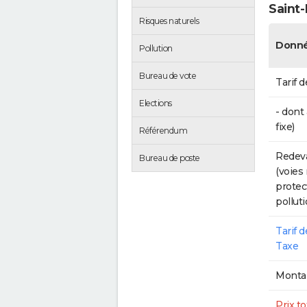
Saint-
Risques naturels
Donné
Pollution
Bureau de vote
Tarif d
Elections
- dont
fixe)
Référendum
Redeva
Bureau de poste
(voies
protec
polluti
Tarif 
Taxe
Montan
Prix to