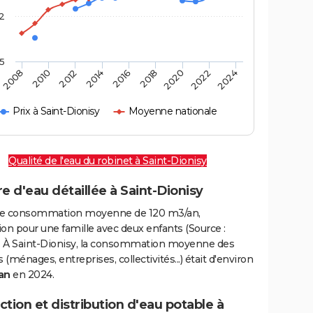
2
,5
2016
2020
2010
2024
2014
2018
2008
2022
2012
Prix à Saint-Dionisy
Moyenne nationale
Qualité de l'eau du robinet à Saint-Dionisy
e d'eau détaillée à Saint-Dionisy
e consommation moyenne de 120 m3/an,
on pour une famille avec deux enfants (Source :
 À Saint-Dionisy, la consommation moyenne des
(ménages, entreprises, collectivités...) était d'environ
an
en 2024.
tion et distribution d'eau potable à