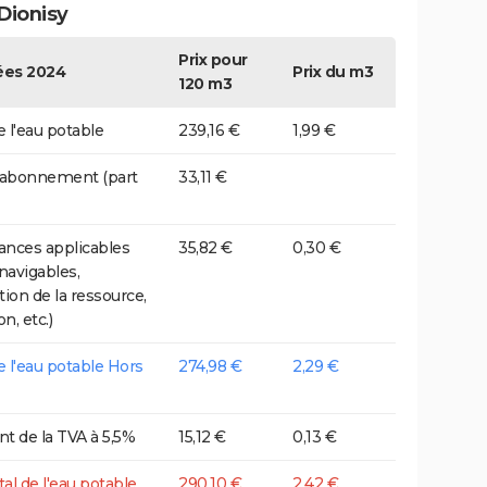
Dionisy
Prix pour
es 2024
Prix du m3
120 m3
e l'eau potable
239,16 €
1,99 €
 abonnement (part
33,11 €
nces applicables
35,82 €
0,30 €
 navigables,
tion de la ressource,
on, etc.)
de l'eau potable Hors
274,98 €
2,29 €
t de la TVA à 5,5%
15,12 €
0,13 €
tal de l'eau potable
290,10 €
2,42 €