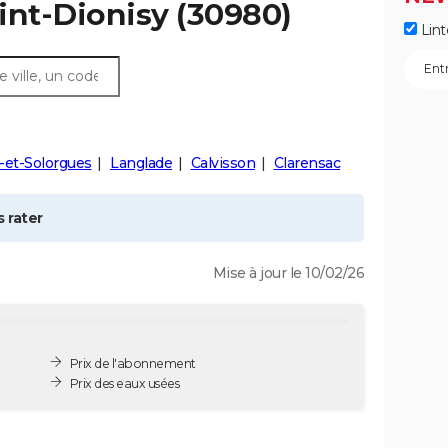
int-Dionisy
(30980)
Lint
-et-Solorgues
Langlade
Calvisson
Clarensac
 rater
Mise à jour le 10/02/26
Prix de l'abonnement
Prix des eaux usées