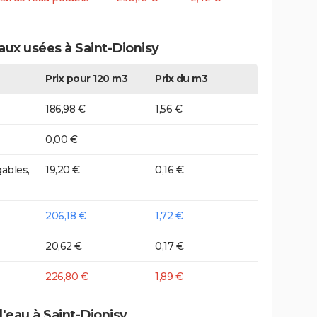
aux usées à Saint-Dionisy
Prix pour 120 m3
Prix du m3
186,98 €
1,56 €
0,00 €
ables,
19,20 €
0,16 €
206,18 €
1,72 €
20,62 €
0,17 €
226,80 €
1,89 €
d'eau à Saint-Dionisy