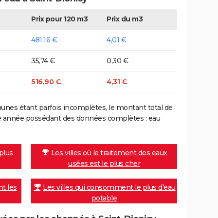
Prix pour 120 m3
Prix du m3
481,16 €
4,01 €
35,74 €
0,30 €
516,90 €
4,31 €
nes étant parfois incomplètes, le montant total de
ière année possédant des données complètes : eau
 plus
Les villes où le traitement des eaux
usées est le plus cher
nt les
Les villes qui consomment le plus d'eau
potable