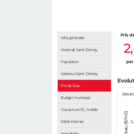
Prix d
Infos générales
2
Mairie de Saint-Dionisy
par
Population
Salaires à Saint-Dionisy
Evolut
Prix de l'eau
(sour
Budget municipal
Couverture 5G, mobile
Tarif de l'eau (€/m3)
2
Débit Internet
Immobilier