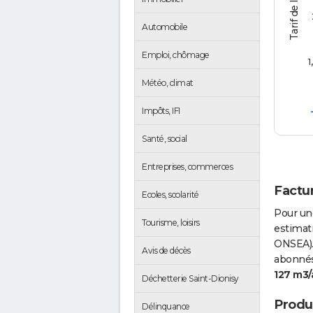
Automobile
Emploi, chômage
1
Météo, climat
Impôts, IFI
Santé, social
Entreprises, commerces
Factur
Ecoles, scolarité
Pour un
Tourisme, loisirs
estimati
ONSEA).
Avis de décès
abonnés 
127 m3/
Déchetterie Saint-Dionisy
Produc
Délinquance