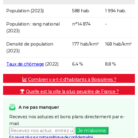
Population (2023)
588 hab.
1 994 hab.
Population : rang national
n°14 874
-
(2023)
Densité de population
177 hab/km²
168 hab/km²
(2023)
Taux de chômage
(2022)
6,4 %
8,8 %
Combien y a-t-il d'habitants à Boissières ?
Quelle est la ville la plus peuplée de France ?
A ne pas manquer
Recevez nos astuces et bons plans directement par e-
mail.
Je m'abonne
En savoir plus sur notre politique de confidentialité