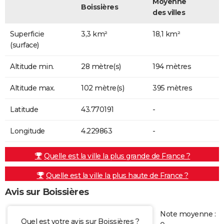
Moyenne
Boissières
des villes
Superficie
3,3 km²
18,1 km²
(surface)
Altitude min.
28 mètre(s)
194 mètres
Altitude max.
102 mètre(s)
395 mètres
Latitude
43.770191
-
Longitude
4.229863
-
Quelle est la ville la plus grande de France ?
Quelle est la ville la plus haute de France ?
Avis sur Boissières
Note moyenne :
Quel est votre avis sur Boissières ?