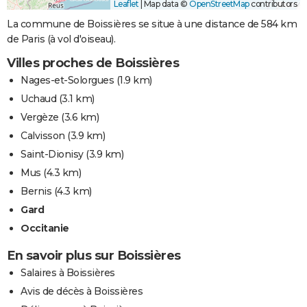
Leaflet
|
Map data ©
OpenStreetMap
contributors
La commune de Boissières se situe à une distance de 584 km
de Paris (à vol d'oiseau).
Villes proches de Boissières
Nages-et-Solorgues
(1.9 km)
Uchaud
(3.1 km)
Vergèze
(3.6 km)
Calvisson
(3.9 km)
Saint-Dionisy
(3.9 km)
Mus
(4.3 km)
Bernis
(4.3 km)
Gard
Occitanie
En savoir plus sur Boissières
Salaires à Boissières
Avis de décès à Boissières