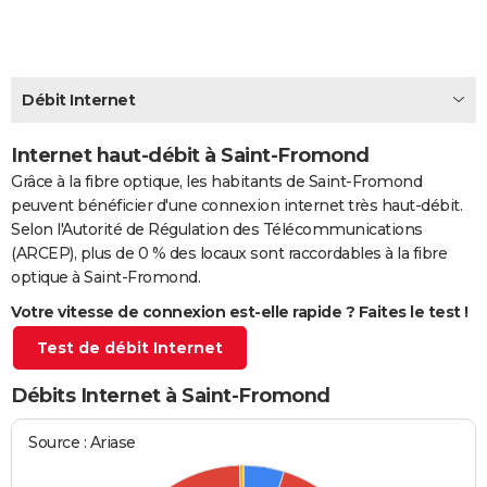
City break
Voyage de noces
Climat
Destinations
Voyage nature
Forum
+
PHOTO
GUIDES D'ACHAT
Débit Internet
BONS PLANS
Internet haut-débit à Saint-Fromond
CARTE DE VOEUX
Grâce à la fibre optique, les habitants de Saint-Fromond
Carte Bonne année
Carte Pâques
Carte de Noël
Carte Saint-Valentin
Carte d'anniversaire
DICTIONNAIRE
peuvent bénéficier d'une connexion internet très haut-débit.
Selon l'Autorité de Régulation des Télécommunications
Biographies
Expressions
Dictionnaire
Citations
Proverbes
PROGRAMME TV
(ARCEP), plus de 0 % des locaux sont raccordables à la fibre
optique à Saint-Fromond.
COPAINS D'AVANT
Votre vitesse de connexion est-elle rapide ? Faites le test !
Se connecter
Collèges
Universités
Service militaire
S'inscrire
Lycées
Primaires
Entreprises
Avis de recherche
AVIS DE DÉCÈS
Test de débit Internet
FORUM
Débits Internet à Saint-Fromond
Lifestyle
Sport
Television
Cinema
Bricolage
Culture
Auto
Voyage
Source : Ariase