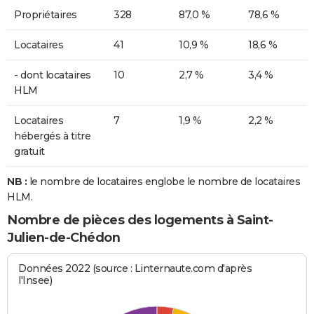
Propriétaires
328
87,0 %
78,6 %
Locataires
41
10,9 %
18,6 %
- dont locataires
10
2,7 %
3,4 %
HLM
Locataires
7
1,9 %
2,2 %
hébergés à titre
gratuit
NB :
le nombre de locataires englobe le nombre de locataires
HLM.
Nombre de pièces des logements à Saint-
Julien-de-Chédon
Données 2022 (source : Linternaute.com d'après
l'Insee)