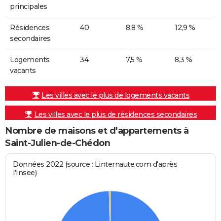
principales
Résidences
40
8,8 %
12,9 %
secondaires
Logements
34
7,5 %
8,3 %
vacants
Les villes avec le plus de logements vacants
Les villes avec le plus de résidences secondaires
Nombre de maisons et d'appartements à
Saint-Julien-de-Chédon
Données 2022 (source : Linternaute.com d'après
l'Insee)