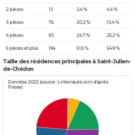
2 pièces
13
3,4 %
4,4 %
3 pièces
76
20,2 %
13,4 %
4 pièces
93
24,7 %
25,2 %
5 pièces et plus
194
51,5 %
54,9 %
Taille des résidences principales à Saint-Julien-
de-Chédon
Données 2022 (source : Linternaute.com d'après
l'Insee)