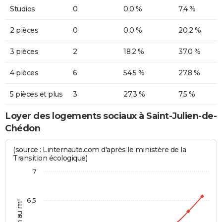
Studios
0
0,0 %
7,4 %
2 pièces
0
0,0 %
20,2 %
3 pièces
2
18,2 %
37,0 %
4 pièces
6
54,5 %
27,8 %
5 pièces et plus
3
27,3 %
7,5 %
Loyer des logements sociaux à Saint-Julien-de-
Chédon
(source : Linternaute.com d'après le ministère de la
Transition écologique)
7
6,5