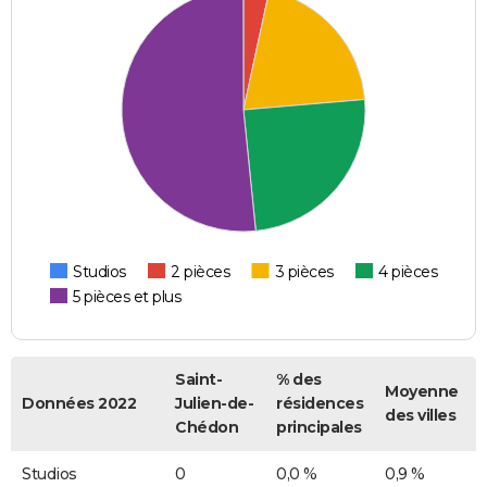
Studios
2 pièces
3 pièces
4 pièces
5 pièces et plus
Saint-
% des
Moyenne
Données 2022
Julien-de-
résidences
des villes
Chédon
principales
Studios
0
0,0 %
0,9 %