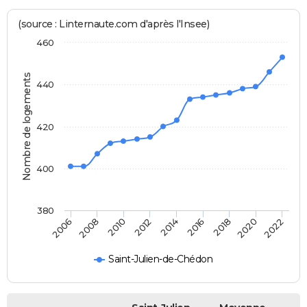
(source : Linternaute.com d'après l'Insee)
460
Nombre de logements
440
420
400
380
2020
2014
2008
2018
2012
2006
2022
2016
2010
Saint-Julien-de-Chédon