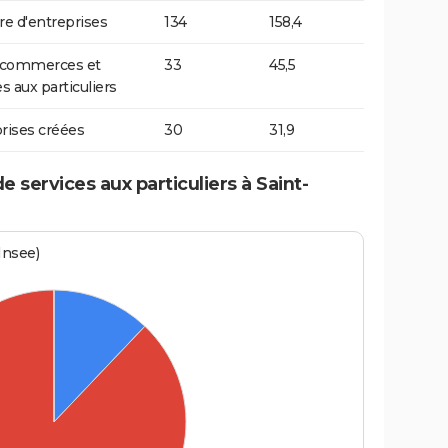
 d'entreprises
134
158,4
t commerces et
33
45,5
s aux particuliers
rises créées
30
31,9
services aux particuliers à Saint-
Insee)