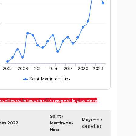
0
0
0
0
2005
2008
2011
2014
2017
2020
2023
Saint-Martin-de-Hinx
es villes où le taux de chômage est le plus élevé
Saint-
Moyenne
es 2022
Martin-de-
des villes
Hinx