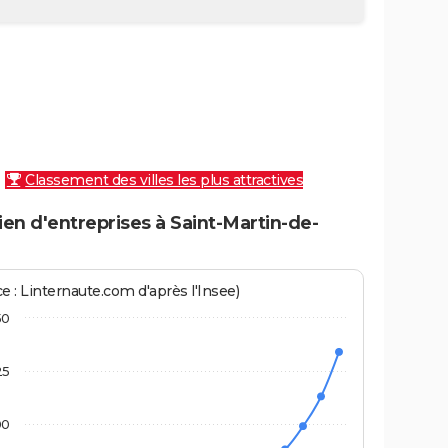
Classement des villes les plus attractives
en d'entreprises à Saint-Martin-de-
e : Linternaute.com d'après l'Insee)
50
25
00