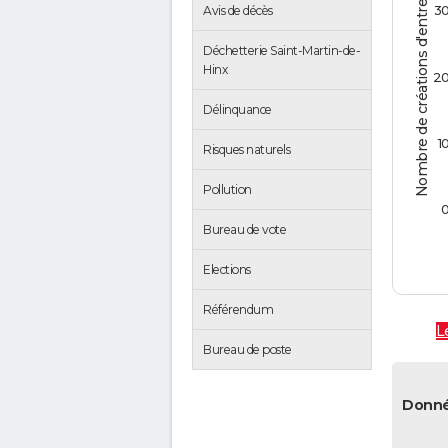
Nombre de créations d'entreprises
3
Avis de décès
Déchetterie Saint-Martin-de-
Hinx
2
Délinquance
1
Risques naturels
Pollution
Bureau de vote
Elections
Référendum
L
Bureau de poste
Donné