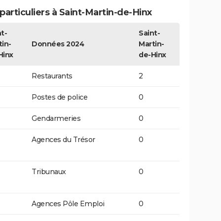
articuliers à Saint-Martin-de-Hinx
t-
Saint-
tin-
Données 2024
Martin-
Hinx
de-Hinx
Restaurants
2
Postes de police
0
Gendarmeries
0
Agences du Trésor
0
Tribunaux
0
Agences Pôle Emploi
0