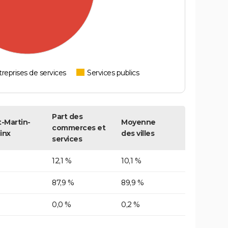
reprises de services
Services publics
Part des
t-Martin-
Moyenne
commerces et
inx
des villes
services
12,1 %
10,1 %
87,9 %
89,9 %
0,0 %
0,2 %