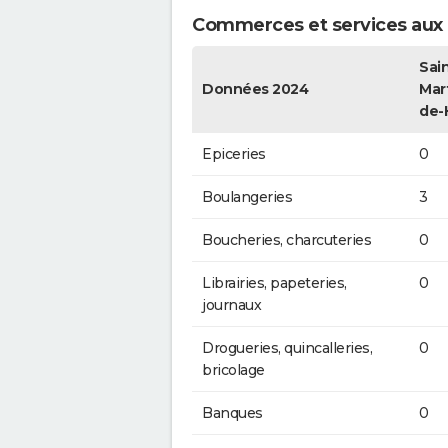
Commerces et services aux p
Sain
Données 2024
Mar
de-
Epiceries
0
Boulangeries
3
Boucheries, charcuteries
0
Librairies, papeteries,
0
journaux
Drogueries, quincalleries,
0
bricolage
Banques
0