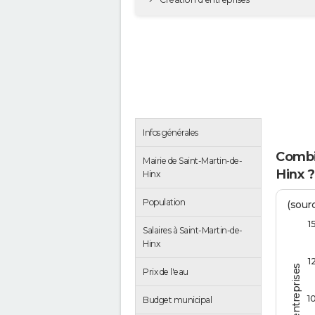
Infos générales
Combi
Mairie de Saint-Martin-de-
Hinx ?
Hinx
Population
(sourc
1
Salaires à Saint-Martin-de-
Hinx
1
Prix de l'eau
1
Budget municipal