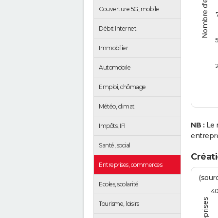
Nombre d'entreprises
Couverture 5G, mobile
Débit Internet
Immobilier
Automobile
Emploi, chômage
Météo, climat
NB :
Le 
Impôts, IFI
entrepr
Santé, social
Créati
Entreprises, commerces
(sourc
Ecoles, scolarité
4
Tourisme, loisirs