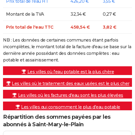
Prix total de l'eau HT
426,20 €
3,55 €
Montant de la TVA
32,34 €
0,27 €
Prix total de l'eau TTC
458,54 €
3,82 €
NB : Les données de certaines communes étant parfois
incomplètes, le montant total de la facture d'eau se base sur la
dernière année possédant des données complètes : eau
potable et assainissement.
Les villes où l'eau potable est la plus chère
Les villes où le traitement des eaux usées est le plus cher
Les villes où les factures d'eau sont les plus élevées
Les villes qui consomment le plus d'eau potable
Répartition des sommes payées par les
abonnés à Saint-Mary-le-Plain