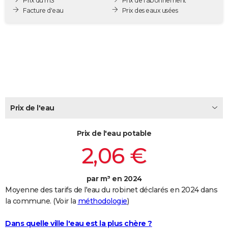
Prix du m3
Prix de l'abonnement
City break
Voyage de noces
Climat
Destinations
Voyage nature
Forum
+
Facture d'eau
Prix des eaux usées
PHOTO
GUIDES D'ACHAT
BONS PLANS
CARTE DE VOEUX
Carte Bonne année
Carte Pâques
Carte de Noël
Carte Saint-Valentin
Carte d'anniversaire
DICTIONNAIRE
Prix de l'eau
Biographies
Expressions
Dictionnaire
Citations
Proverbes
PROGRAMME TV
Prix de l'eau potable
COPAINS D'AVANT
2,06 €
Se connecter
Collèges
Universités
Service militaire
S'inscrire
Lycées
Primaires
Entreprises
Avis de recherche
AVIS DE DÉCÈS
FORUM
par m³ en 2024
Moyenne des tarifs de l'eau du robinet déclarés en 2024 dans
Lifestyle
Sport
Television
Cinema
Bricolage
Culture
Auto
Voyage
la commune. (Voir la
méthodologie
)
Dans quelle ville l'eau est la plus chère ?