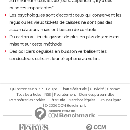
au maximum tous les dix jours. Cependant, il y a des
nuances importantes"
Les psychologues sont d'accord : ceux qui conservent les
reçus ou les vieux tickets de caisses ne sont pas des
accumulateurs, mais ont besoin de contrôle
Du carton au lieu du gazon : de plus en plus de jardiniers
misent sur cette méthode
Des policiers déguisés en buisson verbalisent les
conducteurs utilisant leur téléphone au volant
Qui sommes-nous ?
Equipe
Charte éditoriale
Publicité
Contact
Tous les articles
RSS
Recrutement
Données personnelles
Paramétrer les cookies
Gérer Utiq
Mentions légales
Groupe Figaro
© 2026 CCM Benchmark