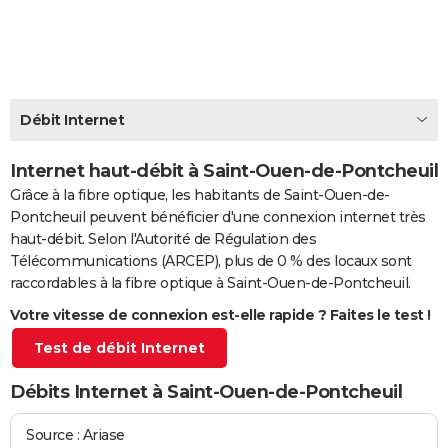
City break
Voyage de noces
Climat
Destinations
Voyage nature
Forum
+
PHOTO
GUIDES D'ACHAT
BONS PLANS
Débit Internet
CARTE DE VOEUX
Internet haut-débit à Saint-Ouen-de-Pontcheuil
Carte Bonne année
Carte Pâques
Carte de Noël
Carte Saint-Valentin
Carte d'anniversaire
DICTIONNAIRE
Grâce à la fibre optique, les habitants de Saint-Ouen-de-
Pontcheuil peuvent bénéficier d'une connexion internet très
Biographies
Expressions
Dictionnaire
Citations
Proverbes
PROGRAMME TV
haut-débit. Selon l'Autorité de Régulation des
Télécommunications (ARCEP), plus de 0 % des locaux sont
COPAINS D'AVANT
raccordables à la fibre optique à Saint-Ouen-de-Pontcheuil.
Se connecter
Collèges
Universités
Service militaire
S'inscrire
Lycées
Primaires
Entreprises
Avis de recherche
AVIS DE DÉCÈS
Votre vitesse de connexion est-elle rapide ? Faites le test !
Test de débit Internet
FORUM
Lifestyle
Sport
Television
Cinema
Bricolage
Culture
Auto
Voyage
Débits Internet à Saint-Ouen-de-Pontcheuil
Source : Ariase