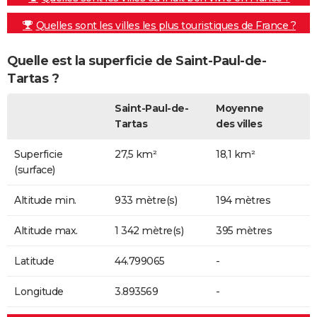
Quelles sont les villes les plus touristiques de France ?
Quelle est la superficie de Saint-Paul-de-
Tartas ?
Saint-Paul-de-
Moyenne
Tartas
des villes
Superficie
27,5 km²
18,1 km²
(surface)
Altitude min.
933 mètre(s)
194 mètres
Altitude max.
1 342 mètre(s)
395 mètres
Latitude
44.799065
-
Longitude
3.893569
-