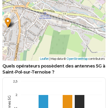
Leaflet
|
Map data ©
OpenStreetMap
contributors
Quels opérateurs possèdent des antennes 5G à
Saint-Pol-sur-Ternoise ?
2,5
2